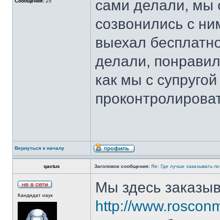
сами делали, мы 
Сообщения:
25
созвонились с ни
выехал бесплатно
делали, понравил
как мы с супруго
проконтролироват
Вернуться к началу
qactus
Заголовок сообщения:
Re: Где лучше заказывать п
Мы здесь заказы
Кандидат наук
http://www.rosconm