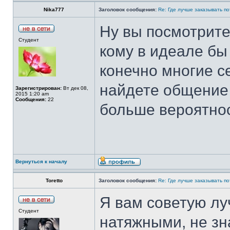
Nika777
Заголовок сообщения:
Re: Где лучше заказывать п
Ну вы посмотрите,
Студент
кому в идеале бы 
конечно многие се
найдете общение 
Зарегистрирован:
Вт дек 08,
2015 1:20 am
Сообщения:
22
больше вероятнос
Вернуться к началу
Toretto
Заголовок сообщения:
Re: Где лучше заказывать п
Я вам советую лу
Студент
натяжными, не зна