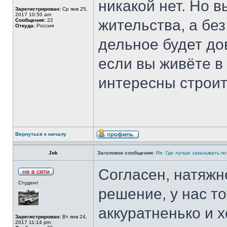
никакой нет. Но в
Зарегистрирован:
Ср янв 25,
2017 10:50 am
жительства, а без
Сообщения:
22
Откуда:
Россия
дельное будет до
если вы живёте в
интересны строи
Вернуться к началу
Jok
Заголовок сообщения:
Re: Где лучше заказывать п
Согласен, натяжн
Студент
решение, у нас т
аккуратненько и 
Зарегистрирован:
Вт янв 24,
2017 11:14 pm