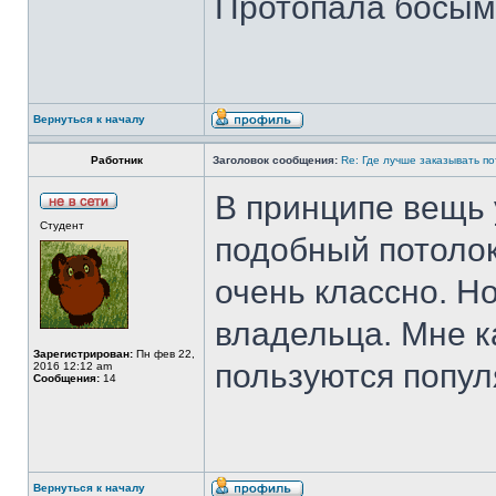
Протопала босыми
Вернуться к началу
Работник
Заголовок сообщения:
Re: Где лучше заказывать п
В принципе вещь 
Студент
подобный потоло
очень классно. Но
владельца. Мне ка
Зарегистрирован:
Пн фев 22,
пользуются попул
2016 12:12 am
Сообщения:
14
Вернуться к началу