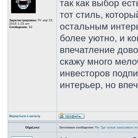
так как выбор ест
тот стиль, которы
Зарегистрирован:
Пт апр 22,
остальным интерь
2016 1:23 am
Сообщения:
33
более уютно, и ко
впечатление дово
скажу много мел
инвесторов подпи
интерьер, но впеч
Вернуться к началу
OlgaLeez
Заголовок сообщения:
Re: Где лучше заказывать п