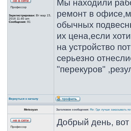
Мы находили рабо
Профессор
ремонт в офисе,м
Зарегистрирован:
Вт мар 15,
2016 11:40 am
обычных подвесны
Сообщения:
81
их цена,если хот
на устройство по
серьезно отнесли
"перекуров" ,рез
Вернуться к началу
Metsoyan
Заголовок сообщения:
Re: Где лучше заказывать п
Добрый день, вот
Профессор