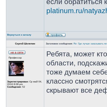
если обратиться
platinum.ru/natyazh
Вернуться к началу
Сергей Шелепин
Заголовок сообщения:
Re: Где лучше заказывать п
Ребята, может кт
Профессор
области, подскажи
тоже думаем себе
классно смотрятс
Зарегистрирован:
Ср май 04,
2016 8:08 pm
Сообщения:
52
скрывают все де