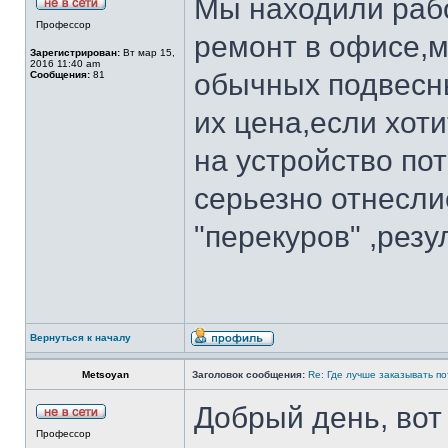
Мы находили рабо
Профессор
ремонт в офисе,м
Зарегистрирован:
Вт мар 15,
2016 11:40 am
обычных подвесны
Сообщения:
81
их цена,если хот
на устройство по
серьезно отнесли
"перекуров" ,рез
Вернуться к началу
Metsoyan
Заголовок сообщения:
Re: Где лучше заказывать п
Добрый день, вот
Профессор