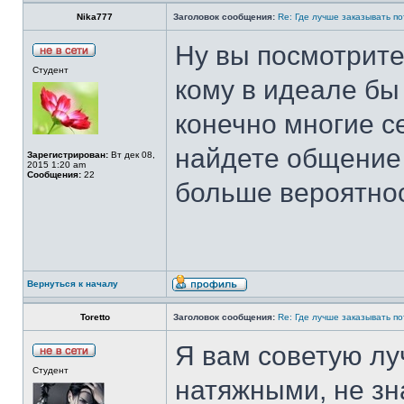
Nika777
Заголовок сообщения:
Re: Где лучше заказывать п
Ну вы посмотрите,
Студент
кому в идеале бы 
конечно многие се
найдете общение 
Зарегистрирован:
Вт дек 08,
2015 1:20 am
Сообщения:
22
больше вероятнос
Вернуться к началу
Toretto
Заголовок сообщения:
Re: Где лучше заказывать п
Я вам советую лу
Студент
натяжными, не зна