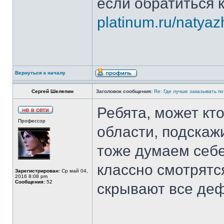
если обратиться
platinum.ru/natyazh
Вернуться к началу
Сергей Шелепин
Заголовок сообщения:
Re: Где лучше заказывать п
Ребята, может кт
Профессор
области, подскажи
тоже думаем себе
классно смотрятс
Зарегистрирован:
Ср май 04,
2016 8:08 pm
Сообщения:
52
скрывают все де