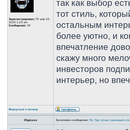
так как выбор ест
тот стиль, которы
Зарегистрирован:
Пт апр 22,
остальным интерь
2016 1:23 am
Сообщения:
33
более уютно, и ко
впечатление дово
скажу много мел
инвесторов подпи
интерьер, но впеч
Вернуться к началу
OlgaLeez
Заголовок сообщения:
Re: Где лучше заказывать п