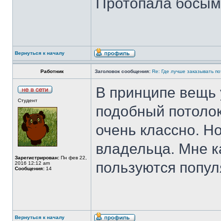
Протопала босыми
Вернуться к началу
Работник
Заголовок сообщения:
Re: Где лучше заказывать п
В принципе вещь 
Студент
подобный потоло
очень классно. Но
владельца. Мне ка
Зарегистрирован:
Пн фев 22,
пользуются попул
2016 12:12 am
Сообщения:
14
Вернуться к началу