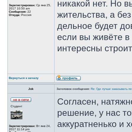
никакой нет. Но в
Зарегистрирован:
Ср янв 25,
2017 10:50 am
жительства, а без
Сообщения:
22
Откуда:
Россия
дельное будет до
если вы живёте в
интересны строи
Вернуться к началу
Jok
Заголовок сообщения:
Re: Где лучше заказывать п
Согласен, натяжн
Студент
решение, у нас т
аккуратненько и 
Зарегистрирован:
Вт янв 24,
2017 11:14 pm