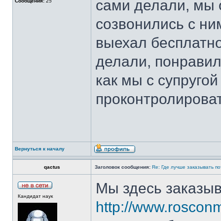
сами делали, мы 
Сообщения:
25
созвонились с ни
выехал бесплатно
делали, понравил
как мы с супруго
проконтролироват
Вернуться к началу
qactus
Заголовок сообщения:
Re: Где лучше заказывать п
Мы здесь заказы
Кандидат наук
http://www.rosconm