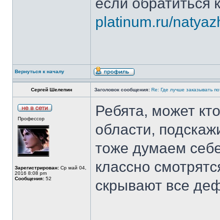
если обратиться
platinum.ru/natyazh
Вернуться к началу
Сергей Шелепин
Заголовок сообщения:
Re: Где лучше заказывать п
Ребята, может кт
Профессор
области, подскажи
тоже думаем себе
классно смотрятс
Зарегистрирован:
Ср май 04,
2016 8:08 pm
Сообщения:
52
скрывают все де