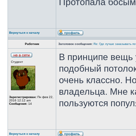
Протопала босыми
Вернуться к началу
Работник
Заголовок сообщения:
Re: Где лучше заказывать п
В принципе вещь 
Студент
подобный потоло
очень классно. Но
владельца. Мне ка
Зарегистрирован:
Пн фев 22,
пользуются попул
2016 12:12 am
Сообщения:
14
Вернуться к началу