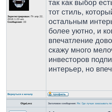
так как выбор ест
тот стиль, которы
Зарегистрирован:
Пт апр 22,
остальным интерь
2016 1:23 am
Сообщения:
33
более уютно, и ко
впечатление дово
скажу много мел
инвесторов подпи
интерьер, но впеч
Вернуться к началу
OlgaLeez
Заголовок сообщения:
Re: Где лучше заказывать п