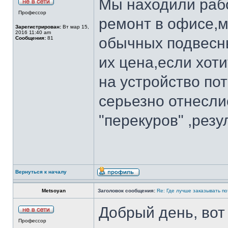
Мы находили рабо
Профессор
ремонт в офисе,м
Зарегистрирован:
Вт мар 15,
2016 11:40 am
обычных подвесны
Сообщения:
81
их цена,если хот
на устройство по
серьезно отнесли
"перекуров" ,рез
Вернуться к началу
Metsoyan
Заголовок сообщения:
Re: Где лучше заказывать п
Добрый день, вот
Профессор