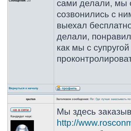
сами делали, мы 
Сообщения:
25
созвонились с ни
выехал бесплатно
делали, понравил
как мы с супруго
проконтролироват
Вернуться к началу
qactus
Заголовок сообщения:
Re: Где лучше заказывать п
Мы здесь заказы
Кандидат наук
http://www.rosconm