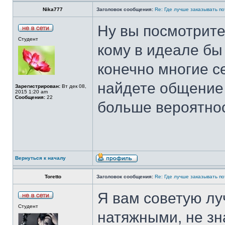
Nika777
Заголовок сообщения:
Re: Где лучше заказывать п
Ну вы посмотрите,
Студент
кому в идеале бы 
конечно многие се
найдете общение 
Зарегистрирован:
Вт дек 08,
2015 1:20 am
Сообщения:
22
больше вероятнос
Вернуться к началу
Toretto
Заголовок сообщения:
Re: Где лучше заказывать п
Я вам советую лу
Студент
натяжными, не зна