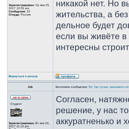
никакой нет. Но в
Зарегистрирован:
Ср янв 25,
2017 10:50 am
жительства, а без
Сообщения:
22
Откуда:
Россия
дельное будет до
если вы живёте в
интересны строи
Вернуться к началу
Jok
Заголовок сообщения:
Re: Где лучше заказывать п
Согласен, натяжн
Студент
решение, у нас т
аккуратненько и 
Зарегистрирован:
Вт янв 24,
2017 11:14 pm