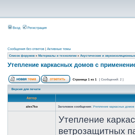
Вход
Регистрация
Сообщения без ответов
|
Активные темы
Список форумов
»
Материалы и технологии
»
Акустические и звукоизоляционны
Утепление каркасных домов с применени
Страница
1
из
1
[ Сообщений: 2 ]
Версия для печати
Автор
alex7ko
Заголовок сообщения:
Утепление каркасных домов
Утепление карка
ветрозащитных п