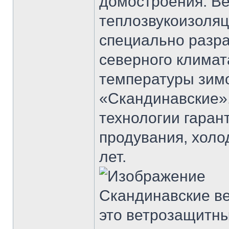
домостроения. В
теплозвукоизоля
специально разр
северного климат
температуры зим
«Скандинавские»
технологии гара
продувания, холо
лет.
Скандинавские в
это ветрозащитны