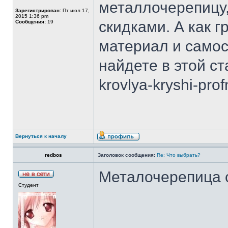
металлочерепицу
Зарегистрирован:
Пт июл 17,
2015 1:36 pm
скидками. А как г
Сообщения:
19
материал и самос
найдете в этой ста
krovlya-kryshi-prof
Вернуться к началу
redbos
Заголовок сообщения:
Re: Что выбрать?
Металочерепица 
Студент