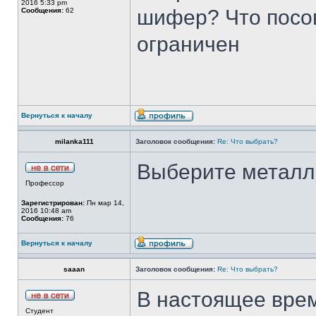
2016 5:33 pm
шифер? Что посо
Сообщения:
62
ограничен
Вернуться к началу
milanka111
Заголовок сообщения:
Re: Что выбрать?
Выберите металл
Профессор
Зарегистрирован:
Пн мар 14,
2016 10:48 am
Сообщения:
76
Вернуться к началу
saaan
Заголовок сообщения:
Re: Что выбрать?
В настоящее врем
Студент