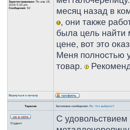
Зарегистрирован:
Пн апр 18,
2016 5:33 pm
месяц назад в к
Сообщения:
62
, они также рабо
была цель найти 
цене, вот это ок
Меня полностью у
товар.
Рекомен
Вернуться к началу
Тарасик
Заголовок сообщения:
Re: Что выбрать?
С удовольствием
Студент
металлочерепицу!