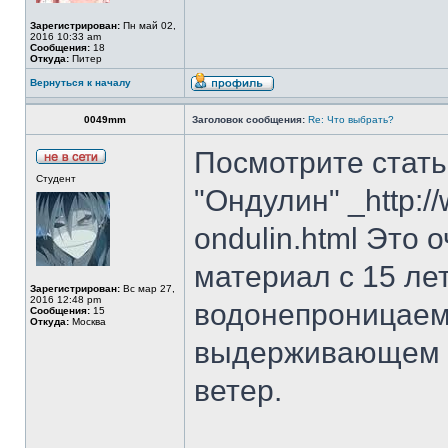
Зарегистрирован:
Пн май 02,
2016 10:33 am
Сообщения:
18
Откуда:
Питер
Вернуться к началу
0049mm
Заголовок сообщения:
Re: Что выбрать?
Посмотрите стат
Студент
"Ондулин" _http://
ondulin.html Это
материал с 15 ле
Зарегистрирован:
Вс мар 27,
2016 12:48 pm
водонепроницаемо
Сообщения:
15
Откуда:
Москва
выдерживающем с
ветер.