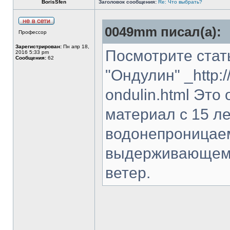
BorisSfen
Заголовок сообщения:
Re: Что выбрать?
0049mm писал(а):
Профессор
Зарегистрирован:
Пн апр 18,
Посмотрите ста
2016 5:33 pm
Сообщения:
62
"Ондулин" _http:/
ondulin.html Это
материал с 15 л
водонепроницаем
выдерживающем 
ветер.