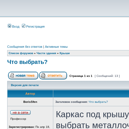
Вход
Регистрация
Сообщения без ответов
|
Активные темы
Список форумов
»
Части здания
»
Крыши
Что выбрать?
Страница
1
из
1
[ Сообщений: 13 ]
Версия для печати
Автор
BorisSfen
Заголовок сообщения:
Что выбрать?
Каркас под крышу 
Профессор
выбрать металлоч
Зарегистрирован:
Пн апр 18,