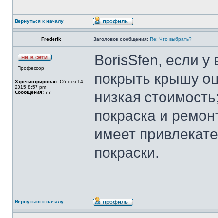
Вернуться к началу
Frederik
Заголовок сообщения:
Re: Что выбрать?
BorisSfen, если у
Профессор
покрыть крышу оц
Зарегистрирован:
Сб ноя 14,
2015 8:57 pm
низкая стоимость;
Сообщения:
77
покраска и ремон
имеет привлекат
покраски.
Вернуться к началу