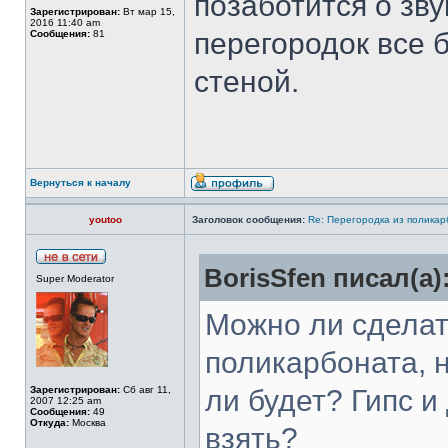
позаботится о зву
Зарегистрирован:
Вт мар 15,
2016 11:40 am
перегородок все 
Сообщения:
81
стеной.
Вернуться к началу
youtoo
Заголовок сообщения:
Re: Перегородка из полика
BorisSfen писал(а)
Super Moderator
Можно ли сделат
поликарбоната, н
Зарегистрирован:
Сб авг 11,
ли будет? Гипс и
2007 12:25 am
Сообщения:
49
Откуда:
Москва
взять?