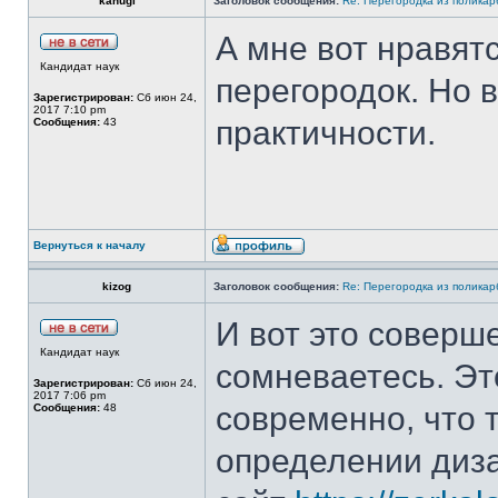
kahugi
Заголовок сообщения:
Re: Перегородка из полика
А мне вот нравят
Кандидат наук
перегородок. Но 
Зарегистрирован:
Сб июн 24,
2017 7:10 pm
практичности.
Сообщения:
43
Вернуться к началу
kizog
Заголовок сообщения:
Re: Перегородка из полика
И вот это соверше
Кандидат наук
сомневаетесь. Эт
Зарегистрирован:
Сб июн 24,
2017 7:06 pm
современно, что 
Сообщения:
48
определении диза