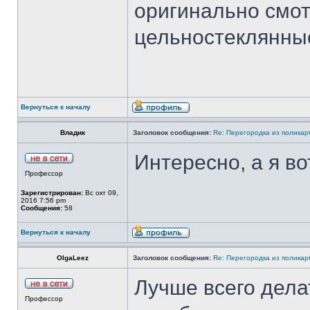
оригинально смот
цельностеклянные
Вернуться к началу
Владик
Заголовок сообщения:
Re: Перегородка из полика
Интересно, а я во
Профессор
Зарегистрирован:
Вс окт 09,
2016 7:56 pm
Сообщения:
58
Вернуться к началу
OlgaLeez
Заголовок сообщения:
Re: Перегородка из полика
Лучше всего дела
Профессор