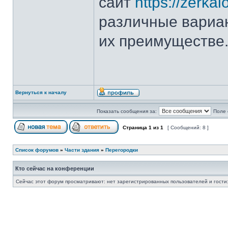
сайт
https://zerka
различные вариан
их преимуществе
Вернуться к началу
Показать сообщения за:
Поле 
Страница
1
из
1
[ Сообщений: 8 ]
Список форумов
»
Части здания
»
Перегородки
Кто сейчас на конференции
Сейчас этот форум просматривают: нет зарегистрированных пользователей и гости: