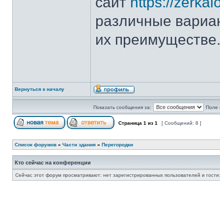
сайт
https://zerka
различные вариан
их преимуществе
Вернуться к началу
Показать сообщения за:
Поле 
Страница
1
из
1
[ Сообщений: 8 ]
Список форумов
»
Части здания
»
Перегородки
Кто сейчас на конференции
Сейчас этот форум просматривают: нет зарегистрированных пользователей и гости: