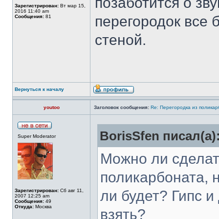
позаботится о зву
Зарегистрирован:
Вт мар 15,
2016 11:40 am
перегородок все 
Сообщения:
81
стеной.
Вернуться к началу
youtoo
Заголовок сообщения:
Re: Перегородка из полика
BorisSfen писал(а)
Super Moderator
Можно ли сделат
поликарбоната, н
Зарегистрирован:
Сб авг 11,
ли будет? Гипс и
2007 12:25 am
Сообщения:
49
Откуда:
Москва
взять?