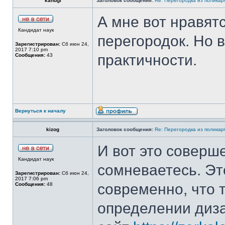
kahugi
Заголовок сообщения:
Re: Перегородка из полика
А мне вот нравят
Кандидат наук
перегородок. Но 
Зарегистрирован:
Сб июн 24,
2017 7:10 pm
практичности.
Сообщения:
43
Вернуться к началу
kizog
Заголовок сообщения:
Re: Перегородка из полика
И вот это соверше
Кандидат наук
сомневаетесь. Эт
Зарегистрирован:
Сб июн 24,
2017 7:06 pm
современно, что 
Сообщения:
48
определении диза