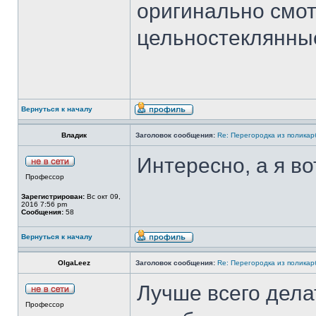
оригинально смот
цельностеклянные
Вернуться к началу
Владик
Заголовок сообщения:
Re: Перегородка из полика
Интересно, а я во
Профессор
Зарегистрирован:
Вс окт 09,
2016 7:56 pm
Сообщения:
58
Вернуться к началу
OlgaLeez
Заголовок сообщения:
Re: Перегородка из полика
Лучше всего дела
Профессор