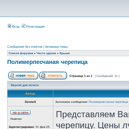
Вход
Регистрация
Сообщения без ответов
|
Активные темы
Список форумов
»
Части здания
»
Крыши
Полимерпесчаная черепица
Страница
1
из
1
[ Сообщений: 11 ]
Версия для печати
Автор
GenneS
Заголовок сообщения:
Полимерпесчаная черепица
Представляем В
Новичек
черепицу. Цены л
Зарегистрирован:
Чт фев 25,