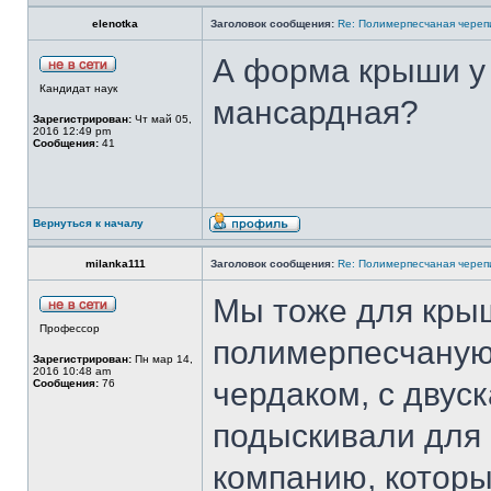
elenotka
Заголовок сообщения:
Re: Полимерпесчаная череп
А форма крыши у 
Кандидат наук
мансардная?
Зарегистрирован:
Чт май 05,
2016 12:49 pm
Сообщения:
41
Вернуться к началу
milanka111
Заголовок сообщения:
Re: Полимерпесчаная череп
Мы тоже для кры
Профессор
полимерпесчаную 
Зарегистрирован:
Пн мар 14,
2016 10:48 am
чердаком, с двус
Сообщения:
76
подыскивали для
компанию, которы