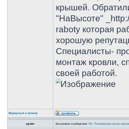
крышей. Обратил
"НаВысоте" _http:/
raboty которая ра
хорошую репутаци
Специалисты- пр
монтаж кровли, с
своей работой.
Вернуться к началу
pyotrr
Заголовок сообщения:
Re: Полимерпесчаная череп