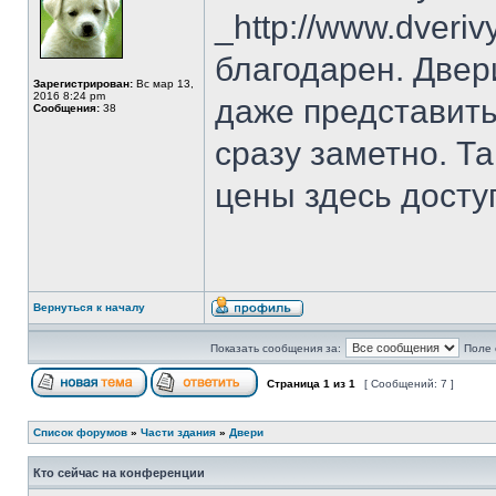
_http://www.dveriv
благодарен. Двер
Зарегистрирован:
Вс мар 13,
2016 8:24 pm
даже представить
Сообщения:
38
сразу заметно. Та
цены здесь досту
Вернуться к началу
Показать сообщения за:
Поле 
Страница
1
из
1
[ Сообщений: 7 ]
Список форумов
»
Части здания
»
Двери
Кто сейчас на конференции