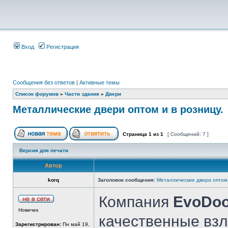
Вход
Регистрация
Сообщения без ответов
|
Активные темы
Список форумов
»
Части здания
»
Двери
Металлические двери оптом и в розницу.
Страница
1
из
1
[ Сообщений: 7 ]
Версия для печати
Автор
korq
Заголовок сообщения:
Металлические двери оптом 
Компания
EvoDoo
Новичек
качественные вз
Зарегистрирован:
Пн май 19,