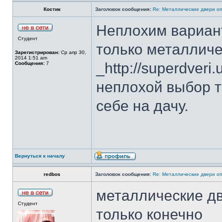
Костик
Заголовок сообщения:
Re: Металлические двери оп
Неплохим вариант
Студент
только металличе
Зарегистрирован:
Ср апр 30,
2014 1:51 am
_http://superdveri.
Сообщения:
7
неплохой выбор т
себе на дачу.
Вернуться к началу
redbos
Заголовок сообщения:
Re: Металлические двери оп
металлические дв
Студент
только конечно