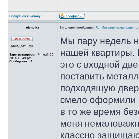
Вернуться к началу
elenotka
Заголовок сообщения:
Re: Металлические двери оп
Мы пару недель н
Кандидат наук
нашей квартиры. 
Зарегистрирован:
Чт май 05,
2016 12:49 pm
это с входной дв
Сообщения:
41
поставить метал
подходящую дверь 
смело оформили з
в то же время бе
меня немаловажно
классно защищают