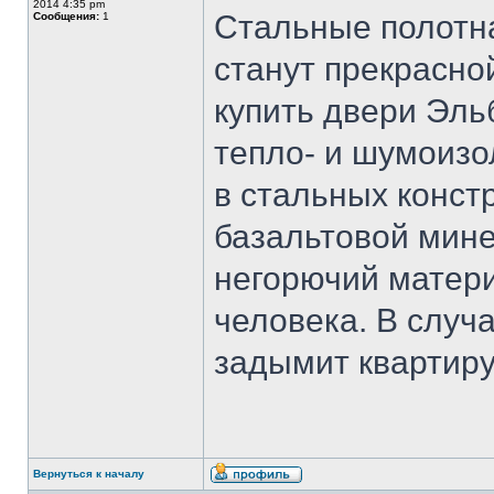
2014 4:35 pm
Стальные полотна
Сообщения:
1
станут прекрасно
купить двери Эль
тепло- и шумоизо
в стальных конст
базальтовой мине
негорючий матер
человека. В случа
задымит квартиру
Вернуться к началу