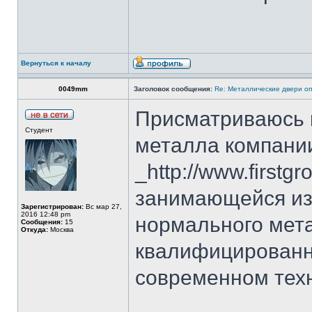
Вернуться к началу
0049mm
Заголовок сообщения:
Re: Металлические двери оп
Присматриваюсь 
Студент
металла компан
_http://www.firstg
занимающейся из
Зарегистрирован:
Вс мар 27,
2016 12:48 pm
нормального мета
Сообщения:
15
Откуда:
Москва
квалифицированн
современном тех