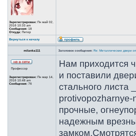
Зарегистрирован:
Пн май 02,
2016 10:33 am
Сообщения:
18
Откуда:
Питер
Вернуться к началу
milanka111
Заголовок сообщения:
Re: Металлические двери оп
Нам приходится ч
Профессор
и поставили две
Зарегистрирован:
Пн мар 14,
2016 10:48 am
стального листа _h
Сообщения:
76
protivopozharnye-
прочные, огнеупо
надежным врезн
замком.Смотрятся