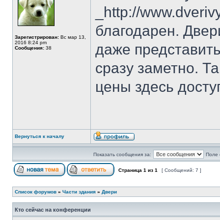
_http://www.dveriv
благодарен. Двер
Зарегистрирован:
Вс мар 13,
2016 8:24 pm
даже представить
Сообщения:
38
сразу заметно. Та
цены здесь досту
Вернуться к началу
Показать сообщения за:
Поле 
Страница
1
из
1
[ Сообщений: 7 ]
Список форумов
»
Части здания
»
Двери
Кто сейчас на конференции