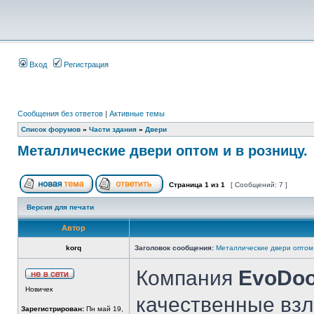
Вход
Регистрация
Сообщения без ответов
|
Активные темы
Список форумов
»
Части здания
»
Двери
Металлические двери оптом и в розницу.
Страница
1
из
1
[ Сообщений: 7 ]
Версия для печати
Автор
korq
Заголовок сообщения:
Металлические двери оптом 
Компания
EvoDoo
Новичек
качественные вз
Зарегистрирован:
Пн май 19,