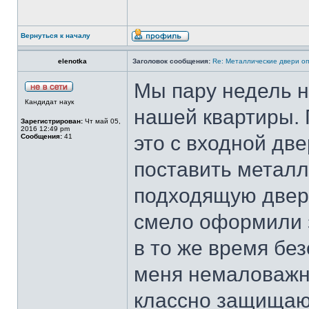
Вернуться к началу
elenotka
Заголовок сообщения:
Re: Металлические двери оп
Мы пару недель н
Кандидат наук
нашей квартиры. 
Зарегистрирован:
Чт май 05,
2016 12:49 pm
это с входной дв
Сообщения:
41
поставить метал
подходящую дверь 
смело оформили з
в то же время бе
меня немаловажно
классно защищают