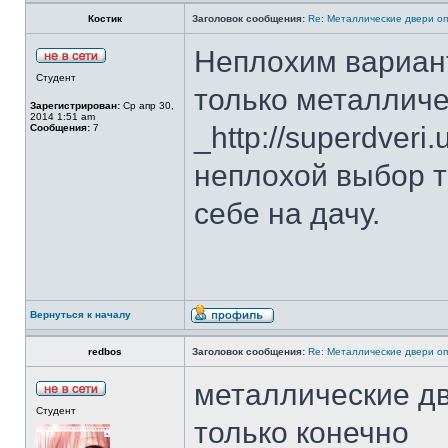
Костик
Заголовок сообщения:
Re: Металлические двери оп
Неплохим вариант
Студент
только металличе
Зарегистрирован:
Ср апр 30,
2014 1:51 am
_http://superdveri.
Сообщения:
7
неплохой выбор т
себе на дачу.
Вернуться к началу
redbos
Заголовок сообщения:
Re: Металлические двери оп
металлические дв
Студент
только конечно