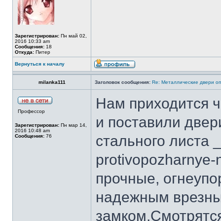
Зарегистрирован:
Пн май 02,
2016 10:33 am
Сообщения:
18
Откуда:
Питер
Вернуться к началу
milanka111
Заголовок сообщения:
Re: Металлические двери оп
Нам приходится ч
Профессор
и поставили две
Зарегистрирован:
Пн мар 14,
2016 10:48 am
стального листа _h
Сообщения:
76
protivopozharnye-
прочные, огнеупо
надежным врезн
замком.Смотрятся