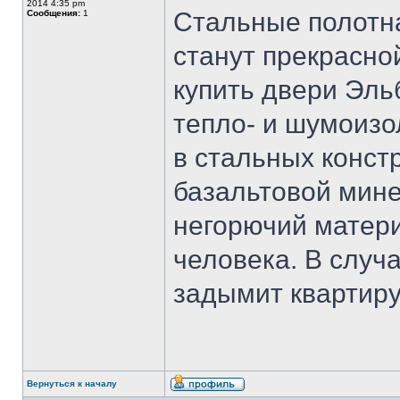
2014 4:35 pm
Стальные полотна
Сообщения:
1
станут прекрасно
купить двери Эль
тепло- и шумоизо
в стальных конст
базальтовой мине
негорючий матер
человека. В случа
задымит квартиру
Вернуться к началу