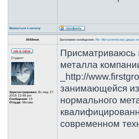
Вернуться к началу
0049mm
Заголовок сообщения:
Re: Металлические двери оп
Присматриваюсь 
Студент
металла компан
_http://www.firstg
занимающейся из
Зарегистрирован:
Вс мар 27,
2016 12:48 pm
нормального мета
Сообщения:
15
Откуда:
Москва
квалифицированн
современном тех