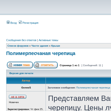
Вход
Регистрация
Сообщения без ответов
|
Активные темы
Список форумов
»
Части здания
»
Крыши
Полимерпесчаная черепица
Страница
1
из
1
[ Сообщений: 11 ]
Версия для печати
Автор
GenneS
Заголовок сообщения:
Полимерпесчаная черепица
Представляем В
Новичек
черепицу. Цены л
Зарегистрирован:
Чт фев 25,