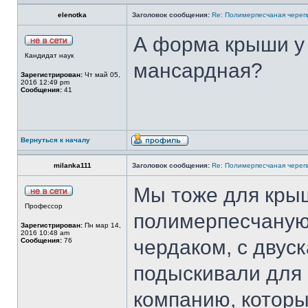
elenotka
Заголовок сообщения:
Re: Полимерпесчаная череп
А форма крыши у 
Кандидат наук
мансардная?
Зарегистрирован:
Чт май 05,
2016 12:49 pm
Сообщения:
41
Вернуться к началу
milanka111
Заголовок сообщения:
Re: Полимерпесчаная череп
Мы тоже для кры
Профессор
полимерпесчаную 
Зарегистрирован:
Пн мар 14,
2016 10:48 am
чердаком, с двус
Сообщения:
76
подыскивали для
компанию, которы