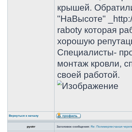
крышей. Обратил
"НаВысоте" _http:/
raboty которая ра
хорошую репутаци
Специалисты- пр
монтаж кровли, с
своей работой.
Вернуться к началу
pyotrr
Заголовок сообщения:
Re: Полимерпесчаная череп