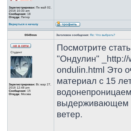
Зарегистрирован:
Пн май 02,
2016 10:33 am
Сообщения:
18
Откуда:
Питер
Вернуться к началу
0049mm
Заголовок сообщения:
Re: Что выбрать?
Посмотрите стат
Студент
"Ондулин" _http://
ondulin.html Это
материал с 15 ле
Зарегистрирован:
Вс мар 27,
2016 12:48 pm
водонепроницаемо
Сообщения:
15
Откуда:
Москва
выдерживающем с
ветер.