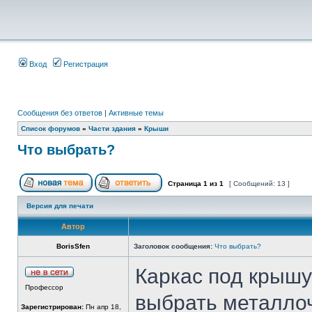
Вход
Регистрация
Сообщения без ответов
|
Активные темы
Список форумов
»
Части здания
»
Крыши
Что выбрать?
Страница
1
из
1
[ Сообщений: 13 ]
Версия для печати
Автор
BorisSfen
Заголовок сообщения:
Что выбрать?
Каркас под крышу 
Профессор
выбрать металлоч
Зарегистрирован:
Пн апр 18,