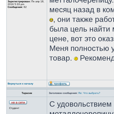
Зарегистрирован:
Пн апр 18,
2016 5:33 pm
месяц назад в к
Сообщения:
62
, они также рабо
была цель найти 
цене, вот это ок
Меня полностью у
товар.
Рекомен
Вернуться к началу
Тарасик
Заголовок сообщения:
Re: Что выбрать?
С удовольствием
Студент
металлочерепицу!