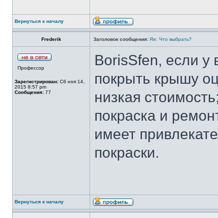
Вернуться к началу
Frederik
Заголовок сообщения:
Re: Что выбрать?
BorisSfen, если у
Профессор
покрыть крышу оц
Зарегистрирован:
Сб ноя 14,
2015 8:57 pm
низкая стоимость;
Сообщения:
77
покраска и ремон
имеет привлекат
покраски.
Вернуться к началу