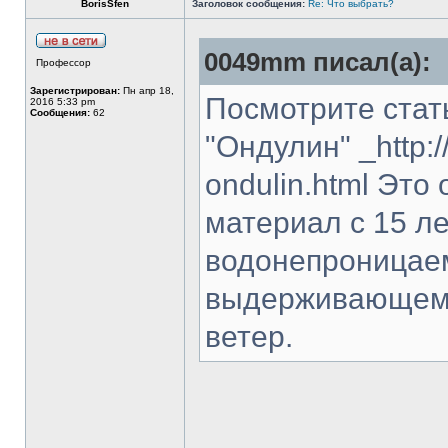
BorisSfen
Заголовок сообщения:
Re: Что выбрать?
0049mm писал(а):
Профессор
Зарегистрирован:
Пн апр 18,
Посмотрите ста
2016 5:33 pm
Сообщения:
62
"Ондулин" _http:/
ondulin.html Это
материал с 15 л
водонепроницаем
выдерживающем 
ветер.