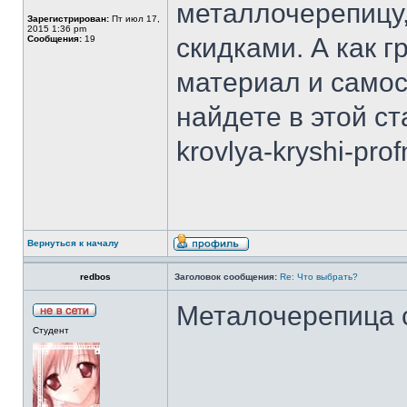
металлочерепицу
Зарегистрирован:
Пт июл 17,
2015 1:36 pm
скидками. А как г
Сообщения:
19
материал и самос
найдете в этой ста
krovlya-kryshi-prof
Вернуться к началу
redbos
Заголовок сообщения:
Re: Что выбрать?
Металочерепица 
Студент