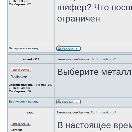
2016 5:33 pm
шифер? Что посо
Сообщения:
62
ограничен
Вернуться к началу
milanka111
Заголовок сообщения:
Re: Что выбрать?
Выберите металл
Профессор
Зарегистрирован:
Пн мар 14,
2016 10:48 am
Сообщения:
76
Вернуться к началу
saaan
Заголовок сообщения:
Re: Что выбрать?
В настоящее врем
Студент