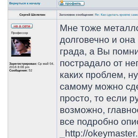
Вернуться к началу
Сергей Шелепин
Заголовок сообщения:
Re: Как сделать кровлю само
Мне тоже металло
Профессор
долговечно и она 
града, а Вы помни
пострадало от нег
Зарегистрирован:
Ср май 04,
2016 8:08 pm
Сообщения:
52
каких проблем, ну
самому можно сде
просто, то если р
возможно, главное
все подробно опис
_http://okeymaster