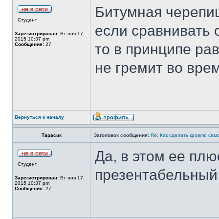
Битумная черепиц
Студент
если сравнивать 
Зарегистрирован:
Вт ноя 17,
2015 10:37 pm
то в принципе рав
Сообщения:
27
не гремит во вре
Вернуться к началу
Тарасик
Заголовок сообщения:
Re: Как сделать кровлю само
Да, в этом ее пл
Студент
презентабельный
Зарегистрирован:
Вт ноя 17,
2015 10:37 pm
Сообщения:
27