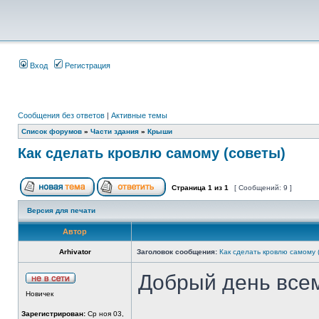
Вход
Регистрация
Сообщения без ответов
|
Активные темы
Список форумов
»
Части здания
»
Крыши
Как сделать кровлю самому (советы)
Страница
1
из
1
[ Сообщений: 9 ]
Версия для печати
Автор
Arhivator
Заголовок сообщения:
Как сделать кровлю самому 
Добрый день все
Новичек
Зарегистрирован:
Ср ноя 03,