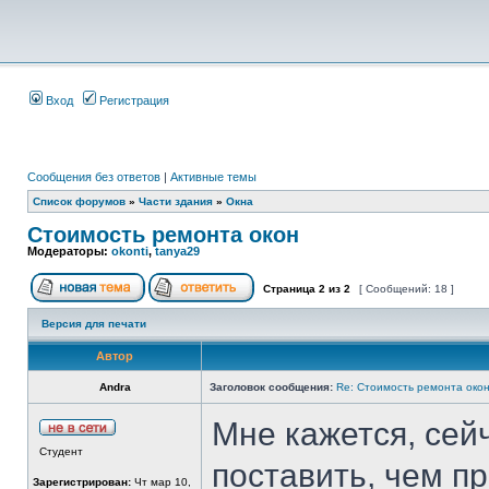
Вход
Регистрация
Сообщения без ответов
|
Активные темы
Список форумов
»
Части здания
»
Окна
Стоимость ремонта окон
Модераторы:
okonti
,
tanya29
Страница
2
из
2
[ Сообщений: 18 ]
Версия для печати
Автор
Andra
Заголовок сообщения:
Re: Стоимость ремонта око
Мне кажется, сей
Студент
поставить, чем п
Зарегистрирован:
Чт мар 10,