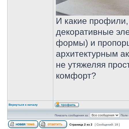
И какие профили, 
декоративные эл
формы) и пропорц
архитектурным ак
не утяжеляя прос
комфорт?
Вернуться к началу
Показать сообщения за:
Поле 
Страница
2
из
2
[ Сообщений: 18 ]