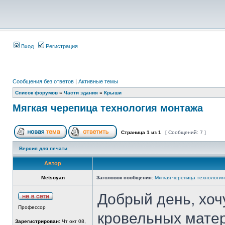
Вход
Регистрация
Сообщения без ответов
|
Активные темы
Список форумов
»
Части здания
»
Крыши
Mягкая черепица технология монтажа
Страница
1
из
1
[ Сообщений: 7 ]
Версия для печати
Автор
Metsoyan
Заголовок сообщения:
Mягкая черепица технологи
Добрый день, хочу
Профессор
кровельных матер
Зарегистрирован:
Чт окт 08,