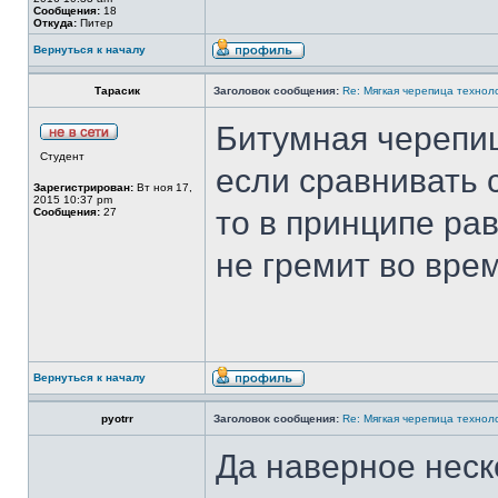
Сообщения:
18
Откуда:
Питер
Вернуться к началу
Тарасик
Заголовок сообщения:
Re: Mягкая черепица технол
Битумная черепиц
Студент
если сравнивать 
Зарегистрирован:
Вт ноя 17,
2015 10:37 pm
то в принципе рав
Сообщения:
27
не гремит во вре
Вернуться к началу
pyotrr
Заголовок сообщения:
Re: Mягкая черепица технол
Да наверное неск