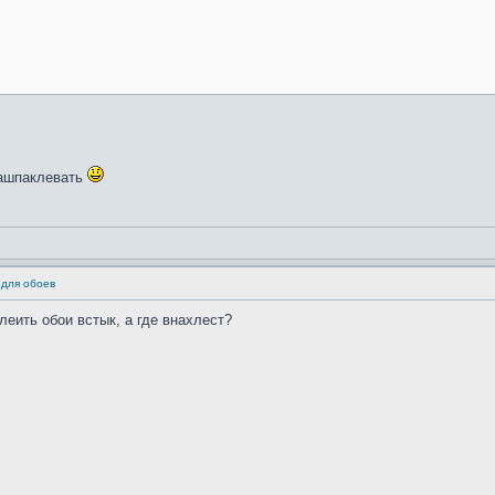
Зашпаклевать
 для обоев
леить обои встык, а где внахлест?