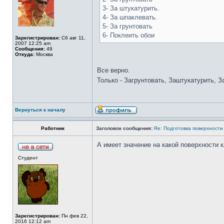
3- За штукатурить.
4- За шпаклевать.
5- За грунтовать
6- Поклеить обои
Зарегистрирован:
Сб авг 11,
2007 12:25 am
Сообщения:
49
Откуда:
Москва
Все верно.
Только - Загрунтовать, Заштукатурить, 
Вернуться к началу
Работник
Заголовок сообщения:
Re: Подготовка поверхности
А имеет значение на какой поверхности к
Студент
Зарегистрирован:
Пн фев 22,
2016 12:12 am