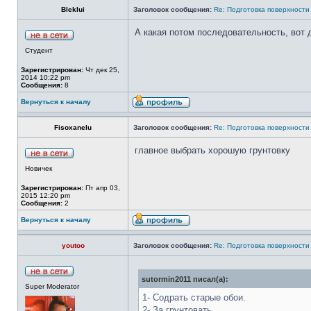
Bleklui
Заголовок сообщения:
Re: Подготовка поверхности
А какая потом последовательность, вот 
Студент
Зарегистрирован:
Чт дек 25,
2014 10:22 pm
Сообщения:
8
Вернуться к началу
Fisoxanelu
Заголовок сообщения:
Re: Подготовка поверхности
главное выбрать хорошую грунтовку
Новичек
Зарегистрирован:
Пт апр 03,
2015 12:20 pm
Сообщения:
2
Вернуться к началу
youtoo
Заголовок сообщения:
Re: Подготовка поверхности
sutormin2011 писал(а):
Super Moderator
1- Содрать старые обои.
2- За грунтовать