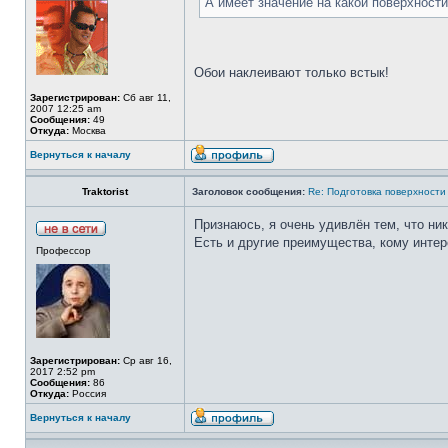
А имеет значение на какой поверхности
Обои наклеивают только встык!
Зарегистрирован:
Сб авг 11,
2007 12:25 am
Сообщения:
49
Откуда:
Москва
Вернуться к началу
Traktorist
Заголовок сообщения:
Re: Подготовка поверхности
Признаюсь, я очень удивлён тем, что ни
Есть и другие преимущества, кому интер
Профессор
Зарегистрирован:
Ср авг 16,
2017 2:52 pm
Сообщения:
86
Откуда:
Россия
Вернуться к началу