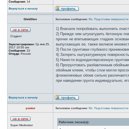
Сообщения:
14
Вернуться к началу
GlebGlen
Заголовок сообщения:
Re: Подготовка поверхности
1) Вначале попробовать выполнить очист
2) Прежде чем штукатурить бетонную пов
Студент
прочих не впитывающих гладких основан
выпускающих ее, также великое множеств
Зарегистрирован:
Ср янв 25,
2017 10:50 am
3) После грунтовки глубокого проникнов
Сообщения:
22
Откуда:
Россия
4) Затереть оштукатуренную поверхност
5) Нанести воднодисперсионную грунтовк
6) Прогрунтовать разбавленным обойным
обойным клеем, чтобы слои могли просох
флизелиновых обоев сильно различается 
при наведении грунта индивидуально, ег
Вернуться к началу
youtoo
Заголовок сообщения:
Re: Подготовка поверхности
Работник писал(а):
Super Moderator