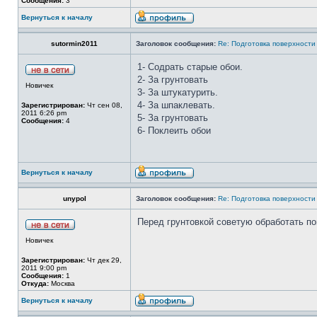
Сообщения:
3
Вернуться к началу
sutormin2011
Заголовок сообщения:
Re: Подготовка поверхности
1- Содрать старые обои.
2- За грунтовать
Новичек
3- За штукатурить.
4- За шпаклевать.
Зарегистрирован:
Чт сен 08,
2011 6:26 pm
5- За грунтовать
Сообщения:
4
6- Поклеить обои
Вернуться к началу
unypol
Заголовок сообщения:
Re: Подготовка поверхности
Перед грунтовкой советую обработать п
Новичек
Зарегистрирован:
Чт дек 29,
2011 9:00 pm
Сообщения:
1
Откуда:
Москва
Вернуться к началу