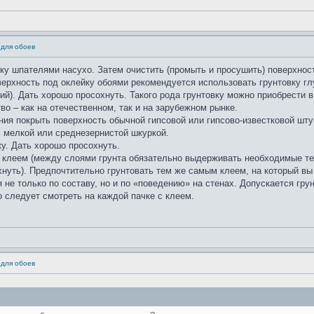
 для обоев
ку шпателями насухо. Затем очистить (промыть и просушить) поверхност
ерхность под оклейку обоями рекомендуется использовать грунтовку гл
ий). Дать хорошо просохнуть. Такого рода грунтовку можно приобрести
о – как на отечественном, так и на зарубежном рынке.
ения покрыть поверхность обычной гипсовой или гипсово-известковой шту
ь мелкой или среднезернистой шкуркой.
у. Дать хорошо просохнуть.
 клеем (между слоями грунта обязательно выдерживать необходимые те
нуть). Предпочтительно грунтовать тем же самым клеем, на который вы 
не только по составу, но и по «поведению» на стенах. Допускается гр
о следует смотреть на каждой пачке с клеем.
 для обоев