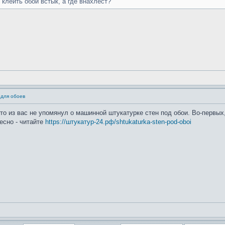
 клеить обои встык, а где внахлест?
 для обоев
кто из вас не упомянул о машинной штукатурке стен под обои. Во-первых
есно - читайте
https://штукатур-24.рф/shtukaturka-sten-pod-oboi