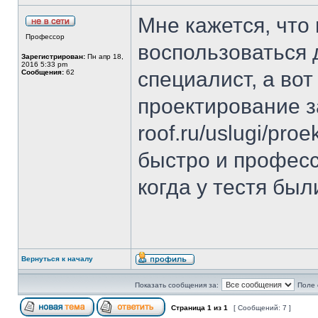
Мне кажется, что
Профессор
воспользоваться 
Зарегистрирован:
Пн апр 18,
2016 5:33 pm
специалист, а во
Сообщения:
62
проектирование зак
roof.ru/uslugi/proe
быстро и професс
когда у тестя бы
Вернуться к началу
Показать сообщения за:
Поле 
Страница
1
из
1
[ Сообщений: 7 ]