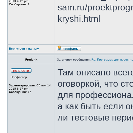
2013 4:12 pm
sam.ru/proektprog
Сообщения:
1
kryshi.html
Вернуться к началу
Frederik
Заголовок сообщения:
Re: Программа для проекти
Там описано всего
Профессор
оговоркой, что с
Зарегистрирован:
Сб ноя 14,
2015 8:57 pm
для профессионал
Сообщения:
77
а как быть если 
ли тестовые пери