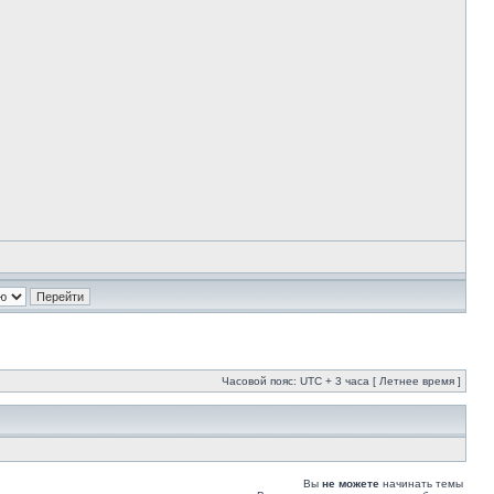
Часовой пояс: UTC + 3 часа [ Летнее время ]
Вы
не можете
начинать темы