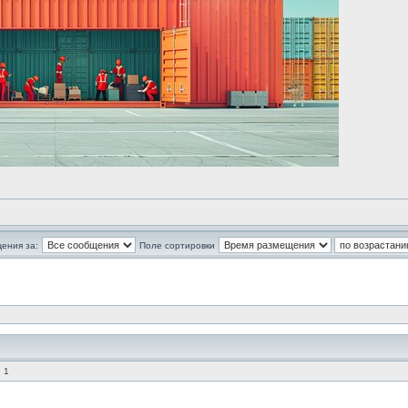
ения за:
Поле сортировки
 1