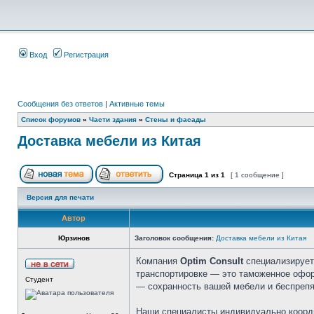
Вход
Регистрация
Сообщения без ответов
|
Активные темы
Список форумов
»
Части здания
»
Стены и фасады
Доставка мебели из Китая
Страница
1
из
1
[ 1 сообщение ]
Версия для печати
Автор
Юрзинов
Заголовок сообщения:
Доставка мебели из Китая
Компания
Optim Consult
специализирует
транспортировке — это таможенное офор
Студент
— сохранность вашей мебели и беспрепя
Наши специалисты индивидуально коорди