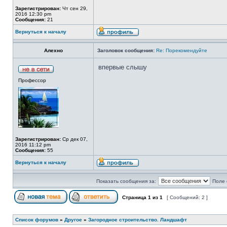
Зарегистрирован:
Чт сен 29,
2016 12:30 pm
Сообщения:
21
Вернуться к началу
Алехно
Заголовок сообщения:
Re: Порекомендуйте
впервые слышу
Профессор
Зарегистрирован:
Ср дек 07,
2016 11:12 pm
Сообщения:
55
Вернуться к началу
Показать сообщения за:
Поле 
Страница
1
из
1
[ Сообщений: 2 ]
Список форумов
»
Другое
»
Загородное строительство. Ландшафт