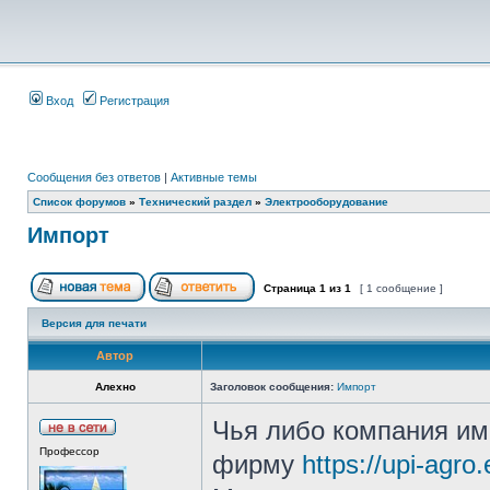
Вход
Регистрация
Сообщения без ответов
|
Активные темы
Список форумов
»
Технический раздел
»
Электрооборудование
Импорт
Страница
1
из
1
[ 1 сообщение ]
Версия для печати
Автор
Алехно
Заголовок сообщения:
Импорт
Чья либо компания им
Профессор
фирму
https://upi-agro