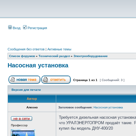
Вход
Регистрация
Сообщения без ответов
|
Активные темы
Список форумов
»
Технический раздел
»
Электрооборудование
Насосная установка
Страница
1
из
1
[ Сообщений: 3 ]
Версия для печати
Автор
Алехно
Заголовок сообщения:
Насосная установка
Требуется дизельная насосная установк
что УРАЛЭНЕРГОПРОМ продаёт такие. Я ж
Профессор
купил бы модель ДНУ-400/20