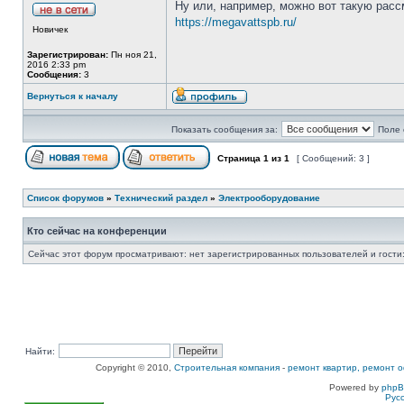
Ну или, например, можно вот такую расс
https://megavattspb.ru/
Новичек
Зарегистрирован:
Пн ноя 21,
2016 2:33 pm
Сообщения:
3
Вернуться к началу
Показать сообщения за:
Поле 
Страница
1
из
1
[ Сообщений: 3 ]
Список форумов
»
Технический раздел
»
Электрооборудование
Кто сейчас на конференции
Сейчас этот форум просматривают: нет зарегистрированных пользователей и гости:
Найти:
Copyright © 2010,
Строительная компания
-
ремонт квартир, ремонт о
Powered by
php
Рус