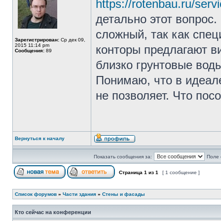
https://rotenbau.ru/ser
детально этот вопрос.
сложный, так как спе
Зарегистрирован:
Ср дек 09,
2015 11:14 pm
конторы предлагают ви
Сообщения:
89
близко грунтовые воды
Понимаю, что в идеал
не позволяет. Что пос
Вернуться к началу
Показать сообщения за:
Поле 
Страница
1
из
1
[ 1 сообщение ]
Список форумов
»
Части здания
»
Стены и фасады
Кто сейчас на конференции