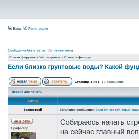
Вход
Регистрация
Сообщения без ответов
|
Активные темы
Список форумов
»
Части здания
»
Стены и фасады
Если близко грунтовые воды? Какой фун
Страница
1
из
1
[ 1 сообщение ]
Версия для печати
Автор
Технострой
Заголовок сообщения:
Если близко грунтовые вод
Собираюсь начать стро
Профессор
на сейчас главный воп