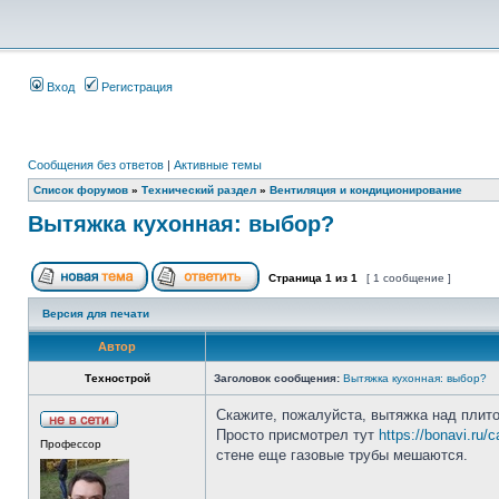
Вход
Регистрация
Сообщения без ответов
|
Активные темы
Список форумов
»
Технический раздел
»
Вентиляция и кондиционирование
Вытяжка кухонная: выбор?
Страница
1
из
1
[ 1 сообщение ]
Версия для печати
Автор
Технострой
Заголовок сообщения:
Вытяжка кухонная: выбор?
Скажите, пожалуйста, вытяжка над плито
Просто присмотрел тут
https://bonavi.ru/c
Профессор
стене еще газовые трубы мешаются.