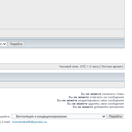
Часовой пояс: UTC + 3 часа [ Летнее время ]
Вы
не можете
начинать темы
Вы
не можете
отвечать на сообщения
Вы
не можете
редактировать свои сообщения
Вы
не можете
удалять свои сообщения
Вы
не можете
добавлять вложения
ерейти:
| e-mail -
evrostroika98@yandex.ru