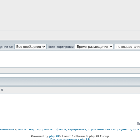
ения за:
Поле сортировки
 0
П
компания
-
ремонт квартир, ремонт офисов, евроремонт, строительство загородных домов
Powered by
phpBB
® Forum Software © phpBB Group
Русская поддержка phpBB