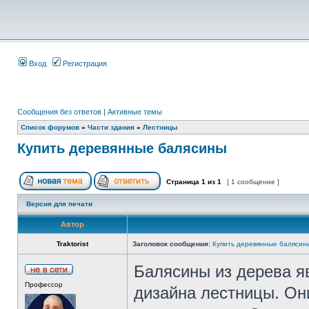
Вход
Регистрация
Сообщения без ответов
|
Активные темы
Список форумов
»
Части здания
»
Лестницы
Купить деревянные балясины
Страница
1
из
1
[ 1 сообщение ]
Версия для печати
Автор
Traktorist
Заголовок сообщения:
Купить деревянные балясин
Балясины из дерева я
Профессор
дизайна лестницы. Он