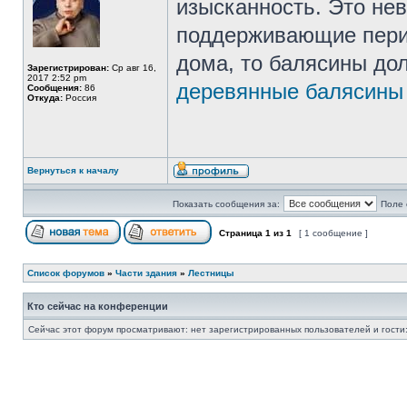
изысканность. Это не
поддерживающие перил
дома, то балясины до
Зарегистрирован:
Ср авг 16,
2017 2:52 pm
деревянные балясины
Сообщения:
86
Откуда:
Россия
Вернуться к началу
Показать сообщения за:
Поле 
Страница
1
из
1
[ 1 сообщение ]
Список форумов
»
Части здания
»
Лестницы
Кто сейчас на конференции
Сейчас этот форум просматривают: нет зарегистрированных пользователей и гости: