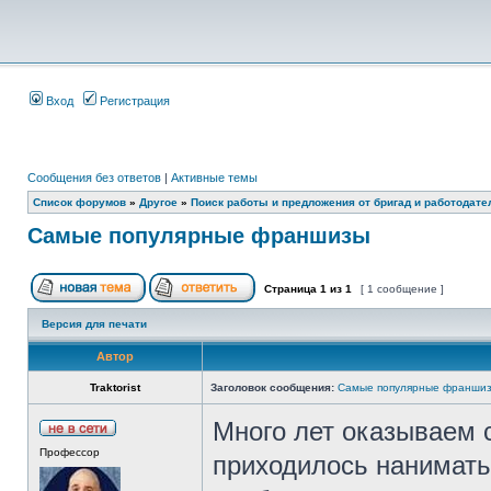
Вход
Регистрация
Сообщения без ответов
|
Активные темы
Список форумов
»
Другое
»
Поиск работы и предложения от бригад и работодате
Cамые популярные франшизы
Страница
1
из
1
[ 1 сообщение ]
Версия для печати
Автор
Traktorist
Заголовок сообщения:
Cамые популярные франши
Много лет оказываем 
Профессор
приходилось нанимать