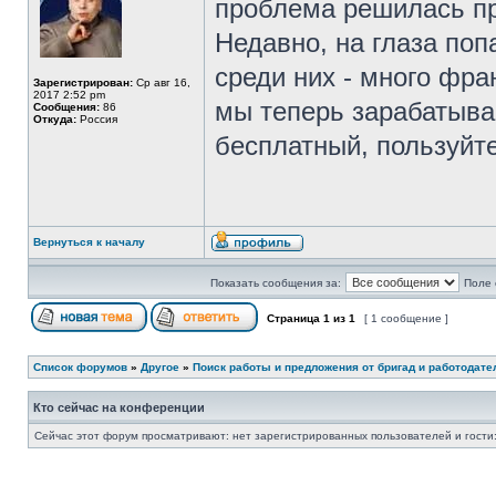
проблема решилась п
Недавно, на глаза поп
среди них - много фра
Зарегистрирован:
Ср авг 16,
2017 2:52 pm
мы теперь зарабатыва
Сообщения:
86
Откуда:
Россия
бесплатный, пользуйте
Вернуться к началу
Показать сообщения за:
Поле 
Страница
1
из
1
[ 1 сообщение ]
Список форумов
»
Другое
»
Поиск работы и предложения от бригад и работодате
Кто сейчас на конференции
Сейчас этот форум просматривают: нет зарегистрированных пользователей и гости: