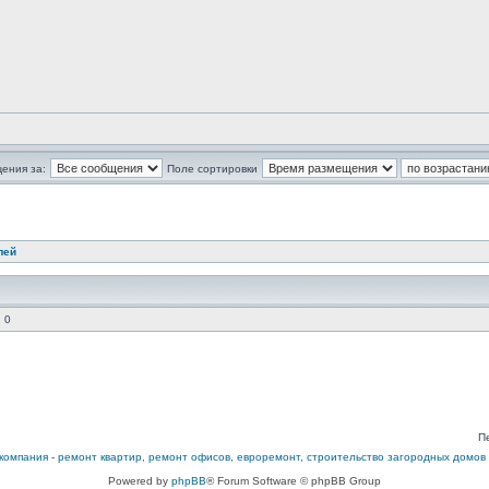
ения за:
Поле сортировки
лей
 0
П
компания
-
ремонт квартир, ремонт офисов, евроремонт, строительство загородных домов
Powered by
phpBB
® Forum Software © phpBB Group