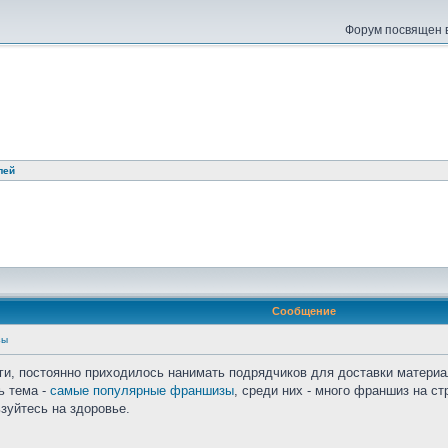
Форум посвящен в
лей
Сообщение
зы
ги, постоянно приходилось нанимать подрядчиков для доставки материа
ь тема -
самые популярные франшизы
, среди них - много франшиз на с
зуйтесь на здоровье.