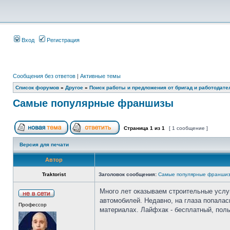
Вход
Регистрация
Сообщения без ответов
|
Активные темы
Список форумов
»
Другое
»
Поиск работы и предложения от бригад и работодате
Cамые популярные франшизы
Страница
1
из
1
[ 1 сообщение ]
Версия для печати
Автор
Traktorist
Заголовок сообщения:
Cамые популярные франши
Много лет оказываем строительные услу
автомобилей. Недавно, на глаза попалас
Профессор
материалах. Лайфхак - бесплатный, поль