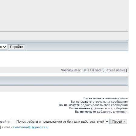
Часовой пояс: UTC + 3 часа [ Летнее время ]
Вы
не можете
начинать темы
Вы
не можете
отвечать на сообщения
Вы
не можете
редактировать свои сообщения
Вы
не можете
удалять свои сообщения
Вы
не можете
добавлять вложения
ерейти:
| e-mail -
evrostroika98@yandex.ru