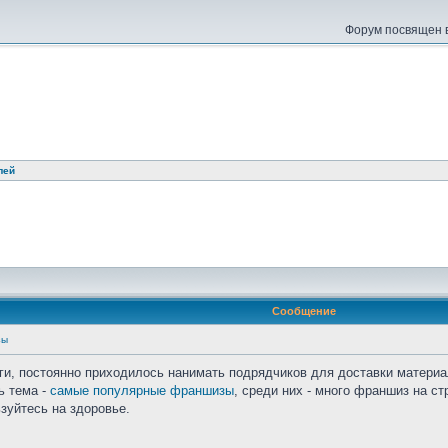
Форум посвящен в
лей
Сообщение
зы
ги, постоянно приходилось нанимать подрядчиков для доставки материа
ь тема -
самые популярные франшизы
, среди них - много франшиз на с
зуйтесь на здоровье.