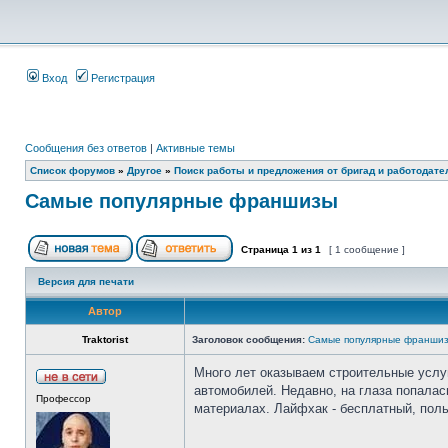
Вход
Регистрация
Сообщения без ответов
|
Активные темы
Список форумов
»
Другое
»
Поиск работы и предложения от бригад и работодате
Cамые популярные франшизы
Страница
1
из
1
[ 1 сообщение ]
Версия для печати
Автор
Traktorist
Заголовок сообщения:
Cамые популярные франши
Много лет оказываем строительные услу
автомобилей. Недавно, на глаза попалас
Профессор
материалах. Лайфхак - бесплатный, поль