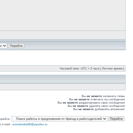
Часовой пояс: UTC + 3 часа [ Летнее время ]
Вы
не можете
начинать темы
Вы
не можете
отвечать на сообщения
Вы
не можете
редактировать свои сообщения
Вы
не можете
удалять свои сообщения
Вы
не можете
добавлять вложения
ерейти:
| e-mail -
evrostroika98@yandex.ru