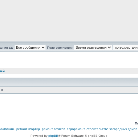
ения за:
Поле сортировки
лей
 0
П
компания
-
ремонт квартир, ремонт офисов, евроремонт, строительство загородных домов
Powered by
phpBB
® Forum Software © phpBB Group