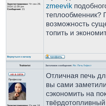
zmeevik
подобного
Зарегистрирован:
Чт сен 29,
2016 12:30 pm
Сообщения:
21
теплообменник? П
возможность суще
топить и экономит
Вернуться к началу
Traktorist
Заголовок сообщения:
Re: Печь Гефест
Отличная печь дл
Профессор
вы сами заметили
сэкономить на поку
твёрдотопливный 
Зарегистрирован:
Ср авг 16,