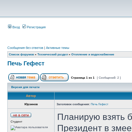
Вход
Регистрация
Сообщения без ответов
|
Активные темы
Список форумов
»
Технический раздел
»
Отопление и водоснабжение
Печь Гефест
Страница
1
из
1
[ Сообщений: 2 ]
Версия для печати
Автор
Юрзинов
Заголовок сообщения:
Печь Гефест
Планирую взять б
Студент
Президент в зме