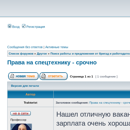
Вход
Регистрация
Сообщения без ответов
|
Активные темы
Список форумов
»
Другое
»
Поиск работы и предложения от бригад и работодате
Права на спецтехнику - срочно
Страница
1
из
1
[ 1 сообщение ]
Версия для печати
Автор
Traktorist
Заголовок сообщения:
Права на спецтехнику - сроч
Нашел отличную ваканс
Профессор
зарплата очень хороша