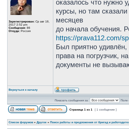
оказалось что нужно 
курсы, но там сказал
месяцев
Зарегистрирован:
Ср авг 16,
2017 2:52 pm
до начала обучения. Р
Сообщения:
86
Откуда:
Россия
https://prava112.com/s
Был приятно удивлён, 
права на погрузчик, н
документы не вызыва
Вернуться к началу
Показать сообщения за:
Поле 
Страница
1
из
1
[ 1 сообщение ]
Список форумов
»
Другое
»
Поиск работы и предложения от бригад и работодате