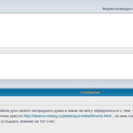
Форум посвящен в
Сообщение
ели для своего загородного дома и никак не могу определиться с тем, 
уютное кресло
http://deamo-rotang.ru/pletenaya-mebel/kresla.html
, но мне го
 услышать мнение на тот счет.