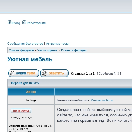
Вход
Регистрация
Сообщения без ответов
|
Активные темы
Список форумов
»
Части здания
»
Стены и фасады
Уютная мебель
Страница
1
из
1
[ Сообщений: 3 ]
Версия для печати
Автор
kahugi
Заголовок сообщения:
Уютная мебель
Озадачился я сейчас выбором уютной меб
сайте то, что мне нравиться, особенно 
Кандидат наук
кажется на первый взгляд. Вот и хочется
Зарегистрирован:
Сб июн 24,
2017 7:10 pm