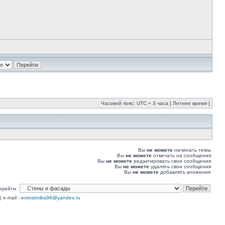
Часовой пояс: UTC + 3 часа [ Летнее время ]
Вы
не можете
начинать темы
Вы
не можете
отвечать на сообщения
Вы
не можете
редактировать свои сообщения
Вы
не можете
удалять свои сообщения
Вы
не можете
добавлять вложения
ерейти:
| e-mail -
evrostroika98@yandex.ru