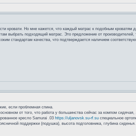
сти кровати. Но мне кажется, что каждый матрас к подобным кроватям 
там выбрать подходящий матрас. Это предложение от производителей, 
соким стандартам качества, что подтверждается наличием соответствую
кие, если проблемная спина.
 основном от того, что работа у большинства сейчас за компом сидячая,
ированное кресло Samurai .03
https://uljanovsk.su-rf.su
специальное ортопе
поясничной поддержки (подушка), высота подголовника, глубина сидень