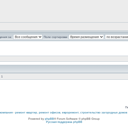
ения за:
Поле сортировки
 1
П
компания
-
ремонт квартир, ремонт офисов, евроремонт, строительство загородных домов
Powered by
phpBB
® Forum Software © phpBB Group
Русская поддержка phpBB