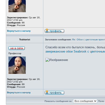
Зарегистрирован:
Ср авг 16,
2017 2:52 pm
Сообщения:
86
Откуда:
Россия
Вернуться к началу
Traktorist
Заголовок сообщения:
Re: Обои с цветочным прин
Спасибо всем кто бытался помочь, больш
американские обои Seabrook с цветочны
Профессор
Зарегистрирован:
Ср авг 16,
2017 2:52 pm
Сообщения:
86
Откуда:
Россия
Вернуться к началу
Показать сообщения за:
Поле 