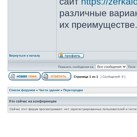
сайт
https://zerka
различные вариан
их преимуществе
Вернуться к началу
Показать сообщения за:
Поле 
Страница
1
из
1
[ Сообщений: 8 ]
Список форумов
»
Части здания
»
Перегородки
Кто сейчас на конференции
Сейчас этот форум просматривают: нет зарегистрированных пользователей и гости: