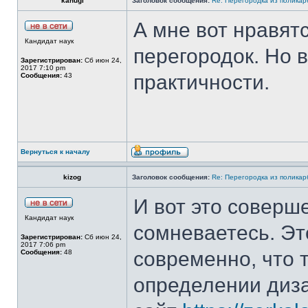
kahugi
Заголовок сообщения:
Re: Перегородка из полика
А мне вот нравят
Кандидат наук
перегородок. Но 
Зарегистрирован:
Сб июн 24,
2017 7:10 pm
практичности.
Сообщения:
43
Вернуться к началу
kizog
Заголовок сообщения:
Re: Перегородка из полика
И вот это соверше
Кандидат наук
сомневаетесь. Эт
Зарегистрирован:
Сб июн 24,
2017 7:06 pm
современно, что 
Сообщения:
48
определении диза