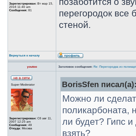
позаботится о зву
Зарегистрирован:
Вт мар 15,
2016 11:40 am
перегородок все 
Сообщения:
81
стеной.
Вернуться к началу
youtoo
Заголовок сообщения:
Re: Перегородка из полика
BorisSfen писал(а)
Super Moderator
Можно ли сделат
поликарбоната, н
Зарегистрирован:
Сб авг 11,
ли будет? Гипс и
2007 12:25 am
Сообщения:
49
Откуда:
Москва
взять?