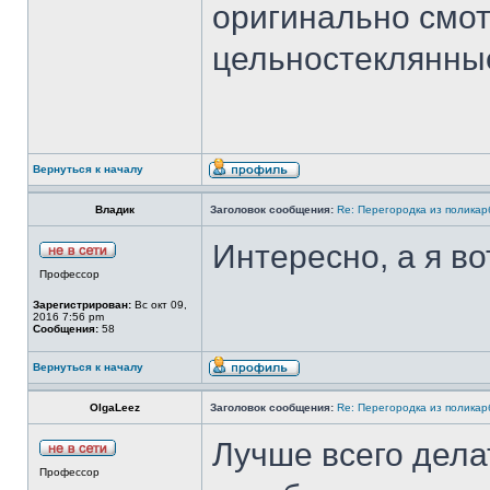
оригинально смот
цельностеклянные
Вернуться к началу
Владик
Заголовок сообщения:
Re: Перегородка из полика
Интересно, а я во
Профессор
Зарегистрирован:
Вс окт 09,
2016 7:56 pm
Сообщения:
58
Вернуться к началу
OlgaLeez
Заголовок сообщения:
Re: Перегородка из полика
Лучше всего дела
Профессор