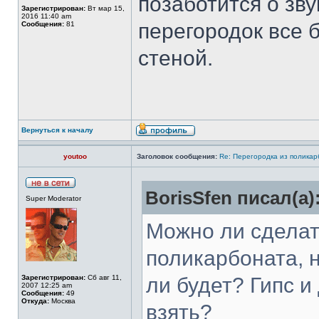
позаботится о зву
Зарегистрирован:
Вт мар 15,
2016 11:40 am
перегородок все 
Сообщения:
81
стеной.
Вернуться к началу
youtoo
Заголовок сообщения:
Re: Перегородка из полика
BorisSfen писал(а)
Super Moderator
Можно ли сделат
поликарбоната, н
Зарегистрирован:
Сб авг 11,
ли будет? Гипс и
2007 12:25 am
Сообщения:
49
Откуда:
Москва
взять?