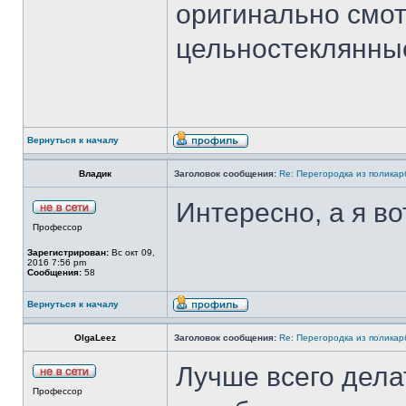
оригинально смот
цельностеклянные
Вернуться к началу
Владик
Заголовок сообщения:
Re: Перегородка из полика
Интересно, а я во
Профессор
Зарегистрирован:
Вс окт 09,
2016 7:56 pm
Сообщения:
58
Вернуться к началу
OlgaLeez
Заголовок сообщения:
Re: Перегородка из полика
Лучше всего дела
Профессор