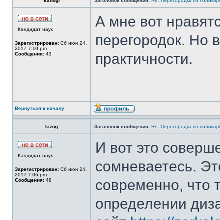
kahugi
Заголовок сообщения:
Re: Перегородка из полика
А мне вот нравят
Кандидат наук
перегородок. Но 
Зарегистрирован:
Сб июн 24,
2017 7:10 pm
практичности.
Сообщения:
43
Вернуться к началу
kizog
Заголовок сообщения:
Re: Перегородка из полика
И вот это соверше
Кандидат наук
сомневаетесь. Эт
Зарегистрирован:
Сб июн 24,
2017 7:06 pm
современно, что 
Сообщения:
48
определении диза