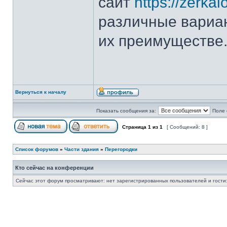
сайт
https://zerka
различные вариан
их преимуществе
Вернуться к началу
Показать сообщения за:
Поле 
Страница
1
из
1
[ Сообщений: 8 ]
Список форумов
»
Части здания
»
Перегородки
Кто сейчас на конференции
Сейчас этот форум просматривают: нет зарегистрированных пользователей и гости: