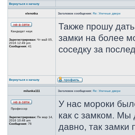
Вернуться к началу
elenotka
Заголовок сообщения:
Re: Уличные двери
Также прошу дать
Кандидат наук
замки на более м
Зарегистрирован:
Чт май 05,
2016 12:49 pm
соседку за послед
Сообщения:
41
Вернуться к началу
milanka111
Заголовок сообщения:
Re: Уличные двери
У нас мороки был
Профессор
как с замком. Мы
Зарегистрирован:
Пн мар 14,
2016 10:48 am
давно, так замки
Сообщения:
76