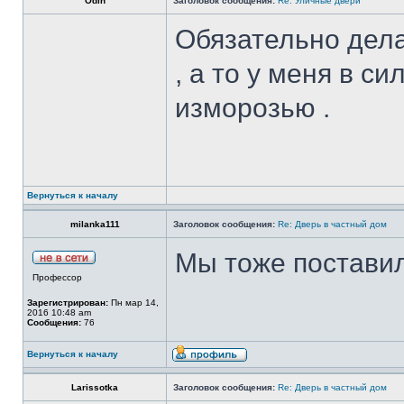
Odin
Заголовок сообщения:
Re: Уличные двери
Обязательно дела
, а то у меня в с
изморозью .
Вернуться к началу
milanka111
Заголовок сообщения:
Re: Дверь в частный дом
Мы тоже постави
Профессор
Зарегистрирован:
Пн мар 14,
2016 10:48 am
Сообщения:
76
Вернуться к началу
Larissotka
Заголовок сообщения:
Re: Дверь в частный дом