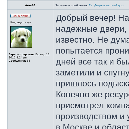
Artur09
Заголовок сообщения:
Re: Дверь в частный дом
Добрый вечер! На
Кандидат наук
надежные двери, 
известно. Не дума
попытается прони
Зарегистрирован:
Вс мар 13,
2016 8:24 pm
дней все так и б
Сообщения:
38
заметили и спугну
пришлось подыска
Конечно же ресур
присмотрел ком
производством и 
в Москве и област