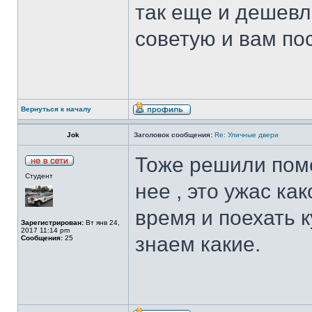
так еще и дешевл
советую и вам по
Вернуться к началу
Jok
Заголовок сообщения:
Re: Уличные двери
Тоже решили поме
Студент
нее , это ужас ка
время и поехать 
Зарегистрирован:
Вт янв 24,
2017 11:14 pm
знаем какие.
Сообщения:
25