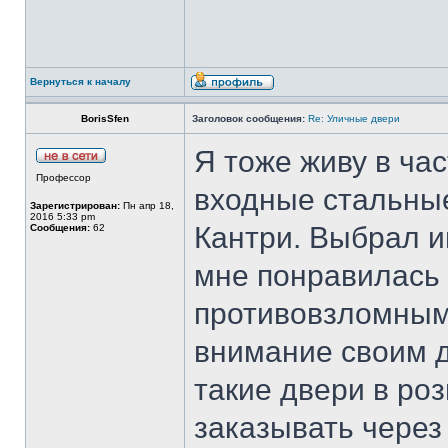
Вернуться к началу
BorisSfen
Заголовок сообщения:
Re: Уличные двери
Я тоже живу в ча
Профессор
входные стальны
Зарегистрирован:
Пн апр 18,
2016 5:33 pm
Кантри. Выбрал и
Сообщения:
62
мне понравилась 
противовзломным 
внимание своим 
такие двери в ро
заказывать через 