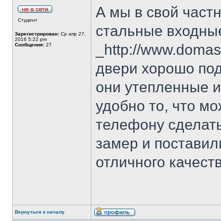
А мы в свой част
Студент
стальные входны
Зарегистрирован:
Ср апр 27,
2016 5:22 pm
_http://www.domash
Сообщения:
27
двери хорошо под
они утепленные и
удобно то, что мо
телефону сделать
замер и поставил
отличного качеств
Вернуться к началу