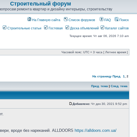
Строительный форум
опросам ремонта квартир и дизайну интерьеры, строительству
На Главную сайта
Список форумов
FAQ
Поиск
Строительные статьи
Гостевая
Доска объявлений
Каталог сайтов
Текущее время: Чт авг 06, 2026 7:10 am
Часовой пояс: UTC + 3 часа [ Летнее время ]
На страницу
Пред.
1
,
2
Пред. тема
|
След. тема
Добавлено:
Чт дек 30, 2021 9:52 pm
т.
к двери, вроде без нареканий. ALLDOORS
https://alldoors.com.ua/