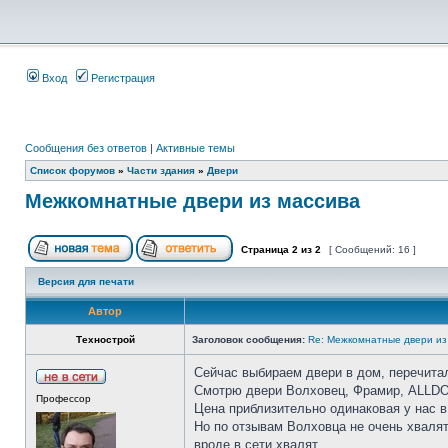
Вход
Регистрация
Сообщения без ответов
|
Активные темы
Список форумов
»
Части здания
»
Двери
Межкомнатные двери из массива
Страница
2
из
2
[ Сообщений: 16 ]
Версия для печати
Автор
Технострой
Заголовок сообщения:
Re: Межкомнатные двери из
Сейчас выбираем двери в дом, перечитал 
Смотрю двери Волховец, Фрамир, ALLDOO
Профессор
Цена приблизительно одинаковая у нас в
Но по отзывам Волховца не очень хвалят
вроде в сети хвалят.