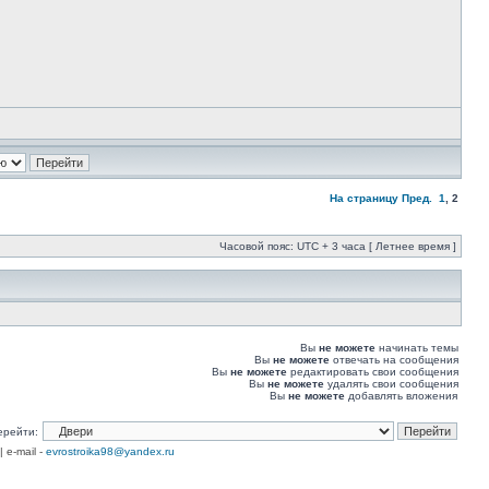
На страницу
Пред.
1
,
2
Часовой пояс: UTC + 3 часа [ Летнее время ]
Вы
не можете
начинать темы
Вы
не можете
отвечать на сообщения
Вы
не можете
редактировать свои сообщения
Вы
не можете
удалять свои сообщения
Вы
не можете
добавлять вложения
ерейти:
| e-mail -
evrostroika98@yandex.ru