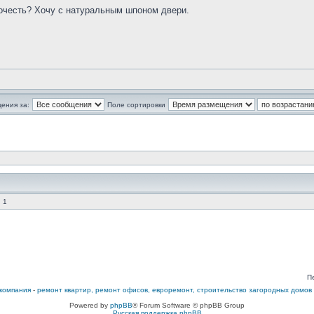
почесть? Хочу с натуральным шпоном двери.
ения за:
Поле сортировки
 1
П
компания
-
ремонт квартир, ремонт офисов, евроремонт, строительство загородных домов
Powered by
phpBB
® Forum Software © phpBB Group
Русская поддержка phpBB