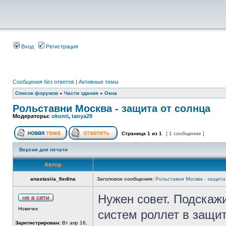
Вход
Регистрация
Сообщения без ответов
|
Активные темы
Список форумов
»
Части здания
»
Окна
Рольставни Москва - защита от солнца
Модераторы:
okonti
,
tanya29
Страница
1
из
1
[ 1 сообщение ]
Версия для печати
Автор
anastasiia_fiedina
Заголовок сообщения:
Рольставни Москва - защита
Нужен совет. Подскаж
Новичек
систем роллет в защит
Зарегистрирован:
Вт апр 16,