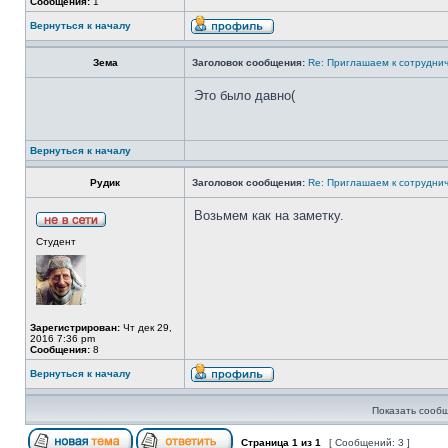
Сообщения:
1
Вернуться к началу
Зема
Заголовок сообщения:
Re: Приглашаем к сотрудни
Это было давно(
Вернуться к началу
Рудик
Заголовок сообщения:
Re: Приглашаем к сотрудни
Возьмем как на заметку.
Студент
Зарегистрирован:
Чт дек 29,
2016 7:36 pm
Сообщения:
8
Вернуться к началу
Показать сообщ
Страница
1
из
1
[ Сообщений: 3 ]