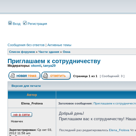
Вход
Регистрация
Сообщения без ответов
|
Активные темы
Список форумов
»
Части здания
»
Окна
Приглашаем к сотрудничеству
Модераторы:
okonti
,
tanya29
Страница
1
из
1
[ Сообщений: 3 ]
Версия для печати
Автор
Elena_Frolova
Заголовок сообщения:
Приглашаем к сотрудничест
Добрый день!
Приглашаем вас к сотрудничеству! Наша 
Новичек
Зарегистрирован:
Ср окт 03,
Последний раз редактировалось
Elena_Frolova
Чт м
2012 11:58 am