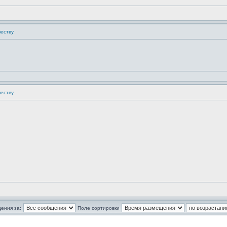
честву
честву
ения за:
Поле сортировки