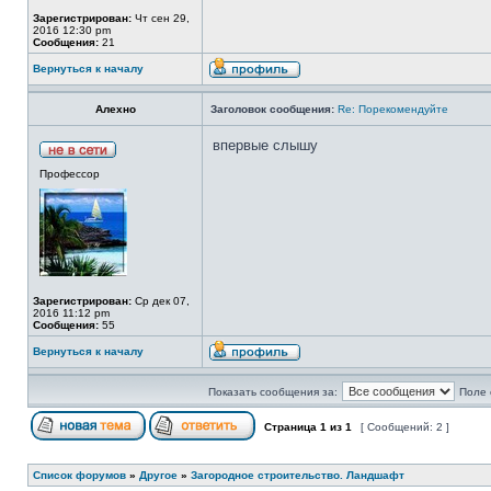
Зарегистрирован:
Чт сен 29,
2016 12:30 pm
Сообщения:
21
Вернуться к началу
Алехно
Заголовок сообщения:
Re: Порекомендуйте
впервые слышу
Профессор
Зарегистрирован:
Ср дек 07,
2016 11:12 pm
Сообщения:
55
Вернуться к началу
Показать сообщения за:
Поле 
Страница
1
из
1
[ Сообщений: 2 ]
Список форумов
»
Другое
»
Загородное строительство. Ландшафт