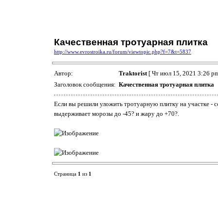
Качественная тротуарная плитка
http://www.evrostroika.ru/forum/viewtopic.php?f=7&t=5837
Автор:
Traktorist
[ Чт июл 15, 2021 3:26 pm
Заголовок сообщения:
Качественная тротуарная плитка
Если вы решили уложить тротуарную плитку на участке - с
выдерживает морозы до -45? и жару до +70?.
Страница
1
из
1