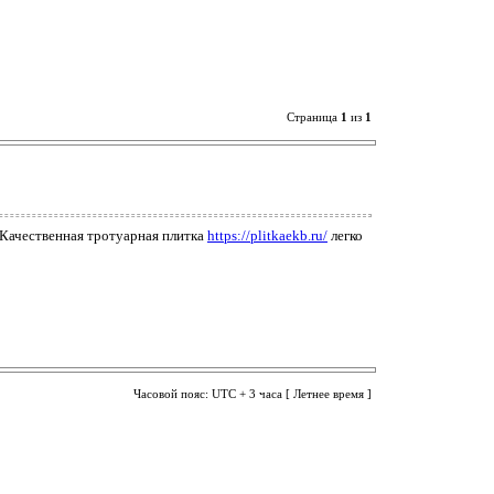
Страница
1
из
1
 Качественная тротуарная плитка
https://plitkaekb.ru/
легко
Часовой пояс: UTC + 3 часа [ Летнее время ]