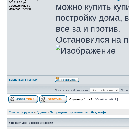
2017 2:52 pm
можно купить купи
Сообщения:
86
Откуда:
Россия
постройку дома, 
все за и против.
Остановился на п
Вернуться к началу
Показать сообщения за:
Поле 
Страница
1
из
1
[ Сообщений: 2 ]
Список форумов
»
Другое
»
Загородное строительство. Ландшафт
Кто сейчас на конференции