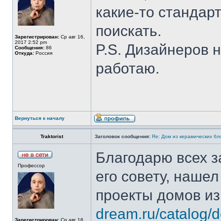
какие-то стандар
поискать.
Зарегистрирован:
Ср авг 16,
2017 2:52 pm
P.S. Дизайнеров н
Сообщения:
86
Откуда:
Россия
работаю.
Вернуться к началу
Traktorist
Заголовок сообщения:
Re: Дом из керамических бл
Благодарю всех 
Профессор
его совету, наше
проекты домов и
dream.ru/catalog/
Зарегистрирован:
Ср авг 16,