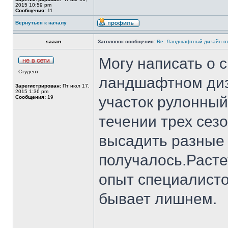
2015 10:59 pm
Сообщения:
11
Вернуться к началу
saaan
Заголовок сообщения:
Re: Ландшафтный дизайн от
Могу написать о 
Студент
ландшафтном диз
Зарегистрирован:
Пт июл 17,
2015 1:36 pm
участок рулонный г
Сообщения:
19
течении трех сез
высадить разные 
получалось.Расте
опыт специалисто
бывает лишнем.