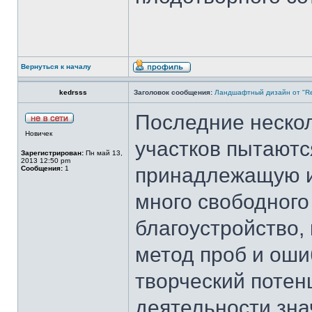
Вернуться к началу
kedrsss
Заголовок сообщения:
Ландшафтный дизайн от "Re
Последние неско
Новичек
участков пытаютс
Зарегистрирован:
Пн май 13,
2013 12:50 pm
принадлежащую и
Сообщения:
1
много свободного
благоустройство, 
метод проб и оши
творческий потен
деятельности зна