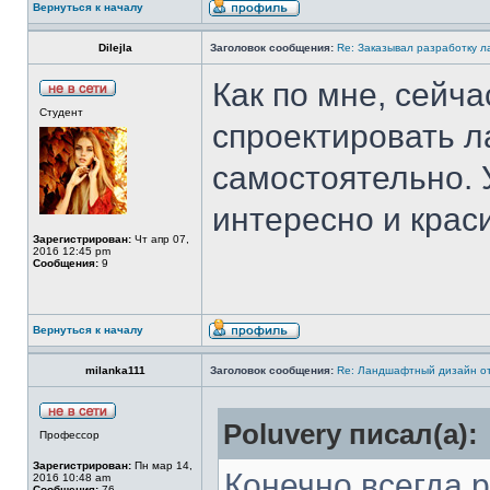
Вернуться к началу
Dilejla
Заголовок сообщения:
Re: Заказывал разработку 
Как по мне, сейч
Студент
спроектировать 
самостоятельно. 
интересно и крас
Зарегистрирован:
Чт апр 07,
2016 12:45 pm
Сообщения:
9
Вернуться к началу
milanka111
Заголовок сообщения:
Re: Ландшафтный дизайн от
Poluvery писал(а):
Профессор
Зарегистрирован:
Пн мар 14,
Конечно всегда 
2016 10:48 am
Сообщения:
76