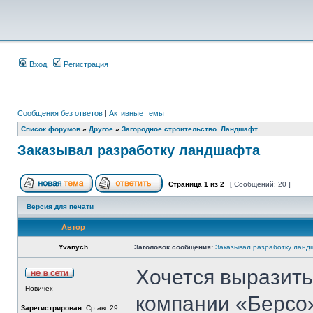
Вход
Регистрация
Сообщения без ответов
|
Активные темы
Список форумов
»
Другое
»
Загородное строительство. Ландшафт
Заказывал разработку ландшафта
Страница
1
из
2
[ Сообщений: 20 ]
Версия для печати
Автор
Yvanych
Заголовок сообщения:
Заказывал разработку лан
Хочется выразить
Новичек
компании «Берсо
Зарегистрирован:
Ср авг 29,