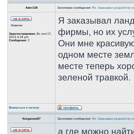
Ader138
Заголовок сообщения:
Re: Заказывал разработку 
Я заказывал лан
Новичек
фирмы, но их усл
Зарегистрирован:
Вс ноя 17,
2013 4:34 pm
Они мне красивую
Сообщения:
2
одном месте зем
месте теперь хор
зеленой травкой.
Вернуться к началу
Kurganow87
Заголовок сообщения:
Re: Заказывал разработку 
а где можно найт