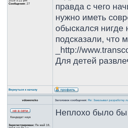
2016 5:22 pm
правда с чего на
Сообщения:
27
нужно иметь сов
обыскался нигде 
подсказали, что 
_http://www.trans
Для детей развлеч
Вернуться к началу
vdowencko
Заголовок сообщения:
Re: Заказывал разработку 
Неплохо было бы
Кандидат наук
Зарегистрирован:
Пн май 16,