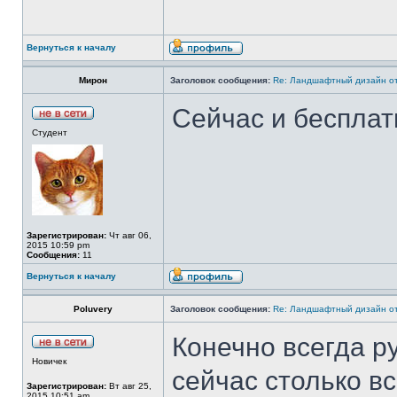
Вернуться к началу
Мирон
Заголовок сообщения:
Re: Ландшафтный дизайн от
Сейчас и бесплат
Студент
Зарегистрирован:
Чт авг 06,
2015 10:59 pm
Сообщения:
11
Вернуться к началу
Poluvery
Заголовок сообщения:
Re: Ландшафтный дизайн от
Конечно всегда р
Новичек
сейчас столько вс
Зарегистрирован:
Вт авг 25,
2015 10:51 am