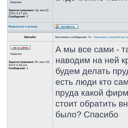
Новичек
Зарегистрирован:
Ср янв 22,
2014 4:17 pm
Сообщения:
2
Вернуться к началу
Malodilo
Заголовок сообщения:
Re: Заказывал разработку 
А мы все сами - т
Новичек
наводим на ней к
Зарегистрирован:
Вт июн 02,
2015 2:28 pm
будем делать пруд
Сообщения:
1
есть люди кто са
пруда какой фирм
стоит обратить в
было? Спасибо