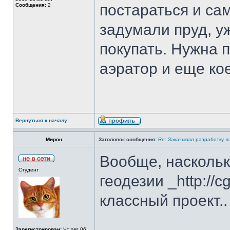
постараться и са
Сообщения:
2
задумали пруд, у
покупать. Нужна 
аэратор и еще кое
Вернуться к началу
Мирон
Заголовок сообщения:
Re: Заказывал разработку 
Вообще, наскольк
Студент
геодезии _http://c
классный проект..
Зарегистрирован:
Чт авг 06,