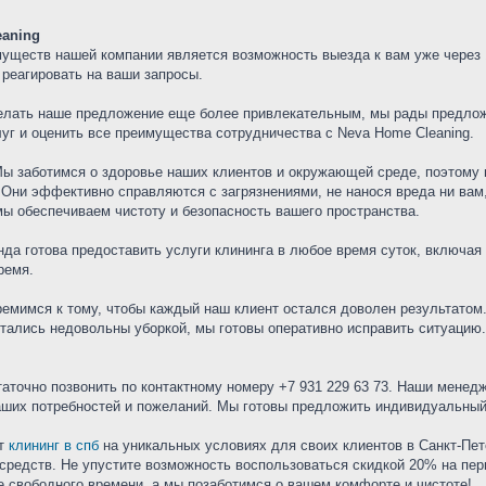
eaning
муществ нашей компании является возможность выезда к вам уже через 
 реагировать на ваши запросы.
елать наше предложение еще более привлекательным, мы рады предлож
уг и оценить все преимущества сотрудничества с Neva Home Cleaning.
Мы заботимся о здоровье наших клиентов и окружающей среде, поэтому 
Они эффективно справляются с загрязнениями, не нанося вреда ни вам,
ы обеспечиваем чистоту и безопасность вашего пространства.
нда готова предоставить услуги клининга в любое время суток, включа
ремя.
ремимся к тому, чтобы каждый наш клиент остался доволен результатом
остались недовольны уборкой, мы готовы оперативно исправить ситуаци
статочно позвонить по контактному номеру +7 931 229 63 73. Наши менед
ваших потребностей и пожеланий. Мы готовы предложить индивидуальный
ет
клининг в спб
на уникальных условиях для своих клиентов в Санкт-Пет
средств. Не упустите возможность воспользоваться скидкой 20% на пер
 свободного времени, а мы позаботимся о вашем комфорте и чистоте!