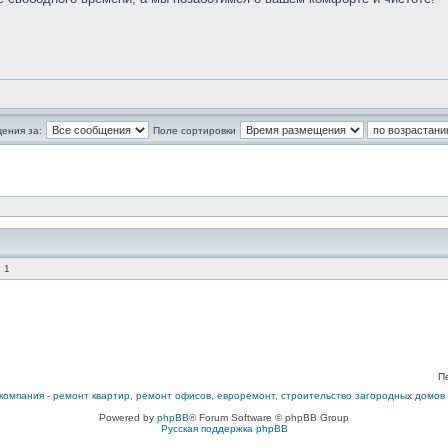
ения за:
Поле сортировки
 1
П
компания
-
ремонт квартир, ремонт офисов, евроремонт, строительство загородных домов
Powered by
phpBB
® Forum Software © phpBB Group
Русская поддержка phpBB