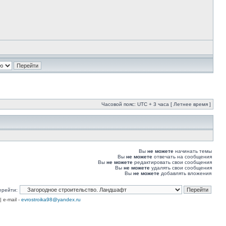
Часовой пояс: UTC + 3 часа [ Летнее время ]
Вы
не можете
начинать темы
Вы
не можете
отвечать на сообщения
Вы
не можете
редактировать свои сообщения
Вы
не можете
удалять свои сообщения
Вы
не можете
добавлять вложения
ерейти:
| e-mail -
evrostroika98@yandex.ru