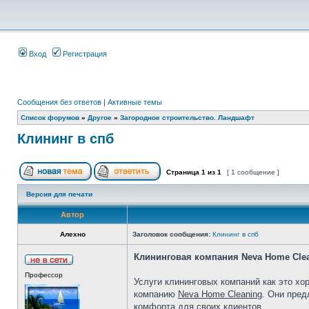
Вход
Регистрация
Сообщения без ответов
|
Активные темы
Список форумов
»
Другое
»
Загородное строительство. Ландшафт
Клининг в спб
Страница
1
из
1
[ 1 сообщение ]
Версия для печати
Автор
Алехно
Заголовок сообщения:
Клининг в спб
Клининговая компания Neva Home Clea
Профессор
Услуги клининговых компаний как это хо
компанию
Neva Home Cleaning
. Они пред
комфорта для своих клиентов.