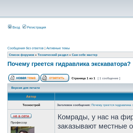
Вход
Регистрация
Сообщения без ответов
|
Активные темы
Список форумов
»
Технический раздел
»
Сам себе мастер
Почему греется гидравлика экскаватора?
Страница
1
из
1
[ 1 сообщение ]
Версия для печати
Автор
Технострой
Заголовок сообщения:
Почему греется гидравлика 
Комрады, у нас на фир
Профессор
заказывают местные о