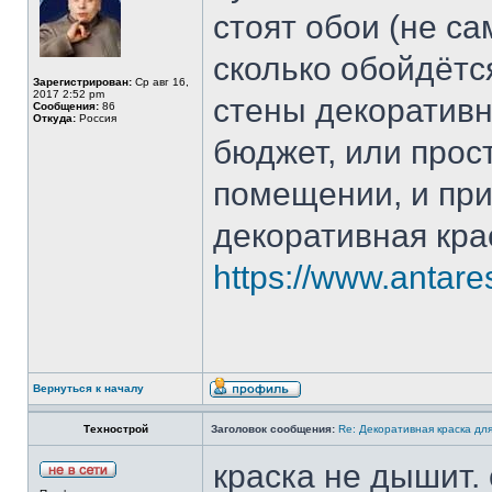
стоят обои (не са
сколько обойдётс
Зарегистрирован:
Ср авг 16,
2017 2:52 pm
стены декоративн
Сообщения:
86
Откуда:
Россия
бюджет, или прост
помещении, и при
декоративная кра
https://www.antare
Вернуться к началу
Технострой
Заголовок сообщения:
Re: Декоративная краска дл
краска не дышит.