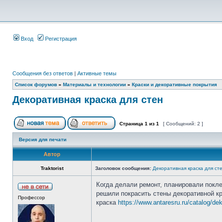
Вход
Регистрация
Сообщения без ответов
|
Активные темы
Список форумов
»
Материалы и технологии
»
Краски и декоративные покрытия
Декоративная краска для стен
Страница
1
из
1
[ Сообщений: 2 ]
Версия для печати
Автор
Traktorist
Заголовок сообщения:
Декоративная краска для ст
Когда делали ремонт, планировали поклеи
решили покрасить стены декоративной кр
Профессор
краска
https://www.antaresru.ru/catalog/de