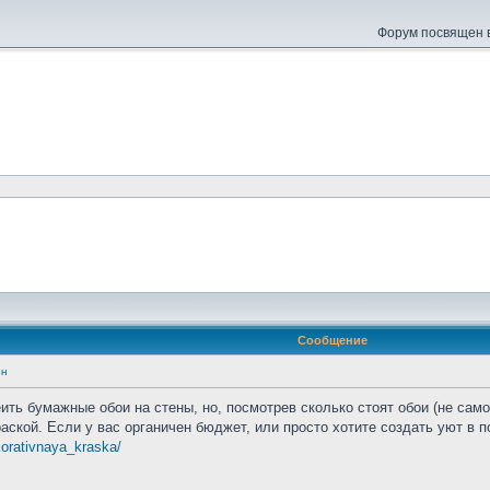
Форум посвящен в
Сообщение
ен
ть бумажные обои на стены, но, посмотрев сколько стоят обои (не самог
аской. Если у вас органичен бюджет, или просто хотите создать уют в 
korativnaya_kraska/