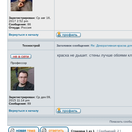
Зарегистрирован:
Ср авг 16,
2017 2:52 pm
Сообщения:
86
Откуда:
Россия
Вернуться к началу
Технострой
Заголовок сообщения:
Re: Декоративная краска дл
краска не дышит. стены лучше обоями кл
Профессор
Зарегистрирован:
Ср дек 09,
2015 11:14 pm
Сообщения:
89
Вернуться к началу
Показать сообщ
Страница
1
из
1
[ Сообщений: 2 ]