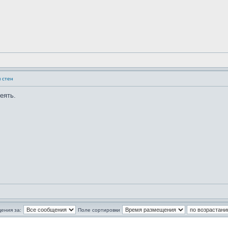
я стен
еять.
ения за:
Поле сортировки