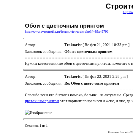
Строит
http://
Обои с цветочным принтом
http://www.evrostroika.ru/forum/viewtopic.php?f=4&t=5793
Автор:
Traktorist
[ Вс фев 21, 2021 10:33 pm ]
Заголовок сообщения:
Обои с цветочным принтом
Нужны качественнные обои с цветочным принтом, помогите с 
Автор:
Traktorist
[ Пн фев 22, 2021 5:29 pm ]
Заголовок сообщения:
Re: Обои с цветочным принтом
Спасибо всем кто бытался помочь, больше - не актуально. Сре
цветочным принтом
этот вариант понравился и жене, и мне, да 
Страница
1
из
1
Powered by phpB