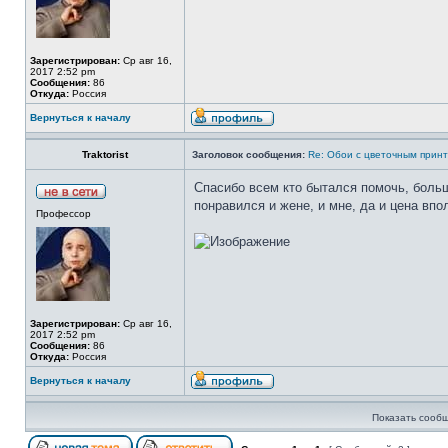
Зарегистрирован:
Ср авг 16,
2017 2:52 pm
Сообщения:
86
Откуда:
Россия
Вернуться к началу
Traktorist
Заголовок сообщения:
Re: Обои с цветочным прин
Спасибо всем кто бытался помочь, боль
понравился и жене, и мне, да и цена впо
Профессор
Зарегистрирован:
Ср авг 16,
2017 2:52 pm
Сообщения:
86
Откуда:
Россия
Вернуться к началу
Показать сообщ