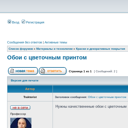
Вход
Регистрация
Сообщения без ответов
|
Активные темы
Список форумов
»
Материалы и технологии
»
Краски и декоративные покрытия
Обои с цветочным принтом
Страница
1
из
1
[ Сообщений: 2 ]
Версия для печати
Автор
Traktorist
Заголовок сообщения:
Обои с цветочным принтом
Нужны качественнные обои с цветочным 
Профессор