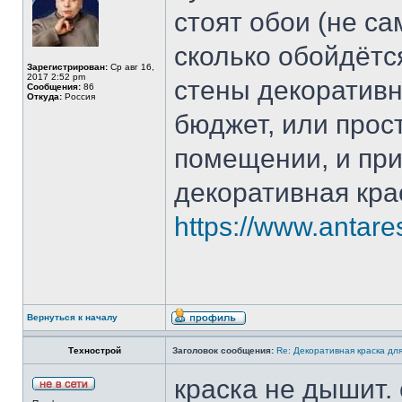
стоят обои (не са
сколько обойдётс
Зарегистрирован:
Ср авг 16,
2017 2:52 pm
стены декоративн
Сообщения:
86
Откуда:
Россия
бюджет, или прост
помещении, и при
декоративная кра
https://www.antare
Вернуться к началу
Технострой
Заголовок сообщения:
Re: Декоративная краска дл
краска не дышит.