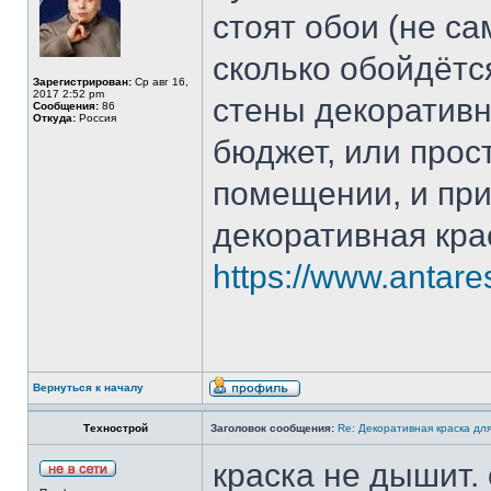
стоят обои (не са
сколько обойдётс
Зарегистрирован:
Ср авг 16,
2017 2:52 pm
стены декоративн
Сообщения:
86
Откуда:
Россия
бюджет, или прост
помещении, и при
декоративная кра
https://www.antare
Вернуться к началу
Технострой
Заголовок сообщения:
Re: Декоративная краска дл
краска не дышит.