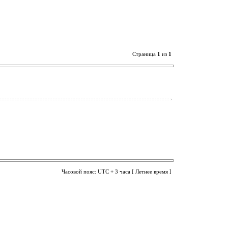
Страница
1
из
1
Часовой пояс: UTC + 3 часа [ Летнее время ]