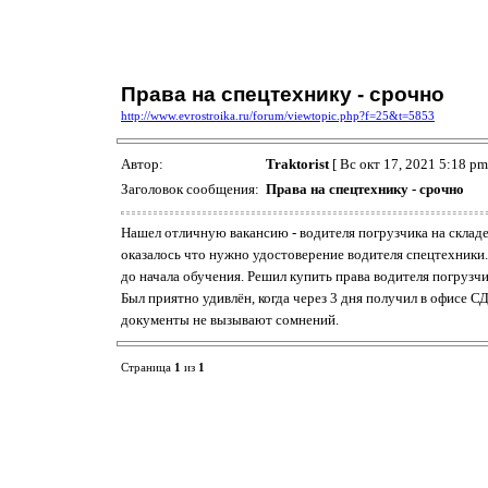
Права на спецтехнику - срочно
http://www.evrostroika.ru/forum/viewtopic.php?f=25&t=5853
Автор:
Traktorist
[ Вс окт 17, 2021 5:18 pm
Заголовок сообщения:
Права на спецтехнику - срочно
Нашел отличную вакансию - водителя погрузчика на складе,
оказалось что нужно удостоверение водителя спецтехники.
до начала обучения. Решил купить права водителя погрузч
Был приятно удивлён, когда через 3 дня получил в офисе С
документы не вызывают сомнений.
Страница
1
из
1